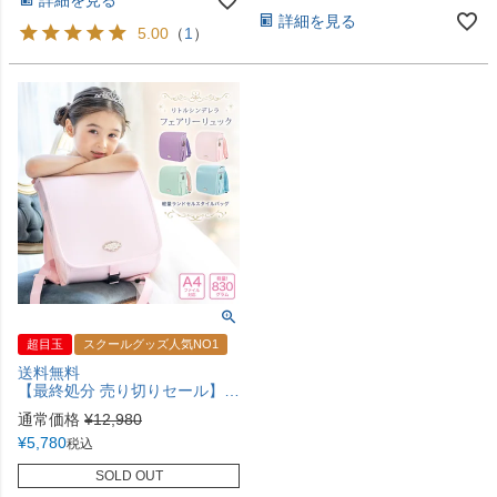
詳細を見る
5.00
（
1
）
超目玉
スクールグッズ人気NO1
送料無料
【最終処分 売り切りセール】女の子 ランドセル リュック 軽い 軽量 830g キャサリンコテージ リトルシンデレラ通学 小学生 入学準備 タブレットPC収納 清楚 上品 ランドセルリュック ランドセル風 撥水 パステルカラー 在庫限り 赤字価格 TAK
通常価格
¥
12,980
¥
5,780
税込
SOLD OUT