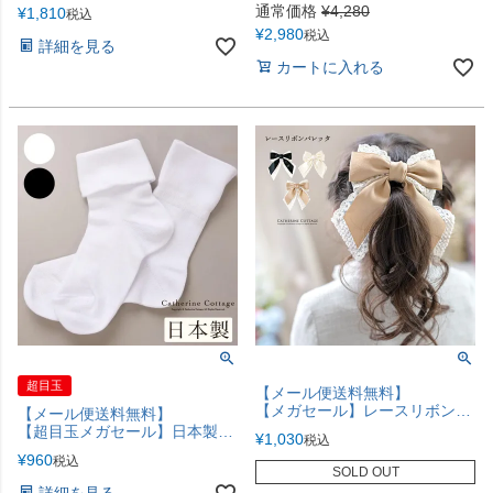
通常価格
¥
4,280
¥
1,810
税込
¥
2,980
税込
詳細を見る
カートに入れる
超目玉
【メール便送料無料】
【メガセール】レースリボンバレッタ キャサリンコテージ 髪飾り 髪留め ヘアアクセサリー アクセサリー YUP6《メール便優先商品》
【メール便送料無料】
【超目玉メガセール】日本製三つ折り風ソックス YUP4《メール便優先商品》
¥
1,030
税込
¥
960
税込
SOLD OUT
詳細を見る