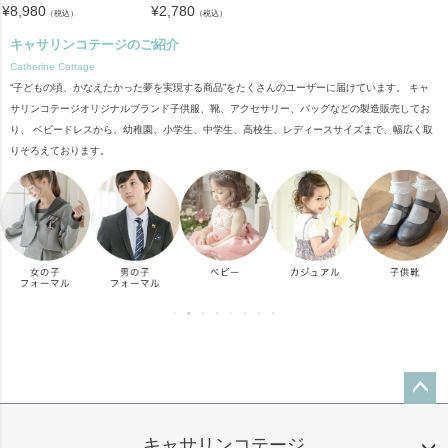
¥
8,980
¥
2,780
（税込）
（税込）
キャサリンコテージのご紹介
Catherine Cottage
“子どもの頃、かなえたかった夢を実現する商品”をたくさんのユーザーに届けています。 キャ
サリンコテージオリジナルブランド子供服、靴、アクセサリー、バッグなどの製造販売してお
り、 ベビードレスから、幼稚園、小学生、中学生、高校生、レディースサイズまで、幅広く取
りそろえております。
ペー
ジト
キャサリンコテージ