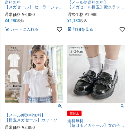
送料無料
【メール便送料無料】
【メガセール】 セーラージャケット+チェックスカート3点セット 卒園式 入学式 セーラー襟 長袖 制服 キッズ フォーマル キャサリンコテージ TAK
【メガセール目玉】撥水ランドセルカバー 猫花柄 小花柄 入学 通学 小学校 小学生 レインカバー 雨具 はっ水加工 ゴム 収納袋付き 女の子 YUP12《メール便優先商品》 キャサリンコテージ
通常価格
¥
6,980
通常価格
¥
1,980
¥
4,280
¥
1,180
税込
税込
カートに入れる
詳細を見る
超目玉
【メール便送料無料】
【目玉メガセール】カットソーブラウス 長袖 半袖 入学式 卒業式 子供服 小学生 発表会 制服 フォーマル 白襟 スタンドカラー キャサリンコテージ YUP12《メール便優先商品》
送料無料
【超目玉メガセール】女の子靴 リボンキルトローファー[18 19 20 21 22 23 24 cm] フォーマルシューズ カジュアル キャサリンコテージ TAK
通常価格
¥
2,980