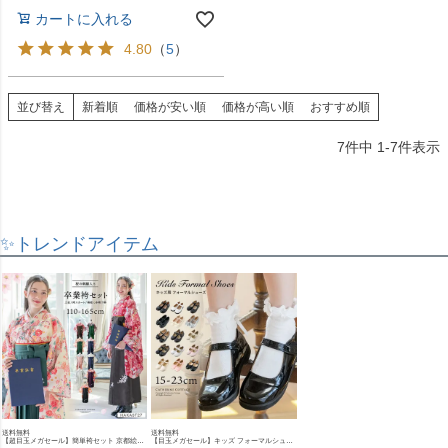
カートに入れる
4.80
（
5
）
並び替え
新着順
価格が安い順
価格が高い順
おすすめ順
7
件中
1
-
7
件表示
✨トレンドアイテム
送料無料
送料無料
【超目玉メガセール】簡単袴セット 京都絵師描き下ろし新柄 2025年3月卒業 着付け かんたん袴 袴セット 小学校 卒業式 卒園式 女の子 袴 保育園 年長袴 簡単着付け 刺繍入り 和装 着物 七五三 [
【目玉メガセール】キッズ フォーマルシューズ 子供靴 フォーマルシューズ 女の子 ワンストラップ かかとクッション入りで靴擦れしにくい キッズ 入学式 卒業式 TAK ドレスシューズ