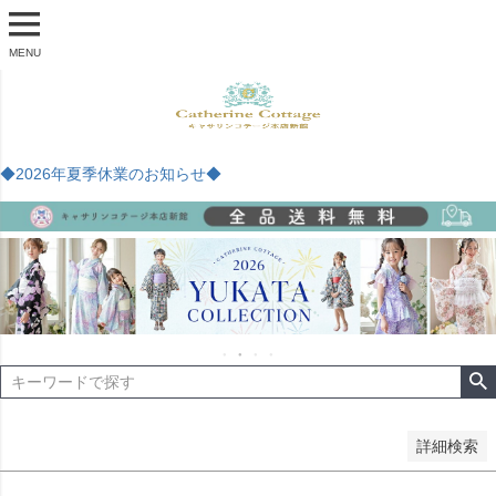
商品番号
MENU
予約商品
予約商品のみを表示
◆2026年夏季休業のお知らせ◆
並び順
新着順
登録順
価格が安い順
価格が高い順
優先度順
レビュー順
キーワードヒット順
検索
詳細検索