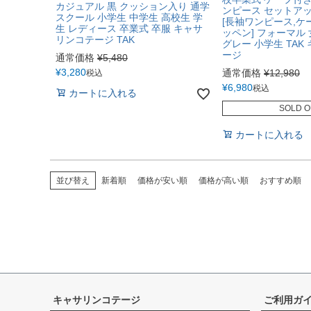
カジュアル 黒 クッション入り 通学
ンピース セットアッ
スクール 小学生 中学生 高校生 学
[長袖ワンピース,ケ
生 レディース 卒業式 卒服 キャサ
ッペン] フォーマル
リンコテージ TAK
グレー 小学生 TAK
ージ
通常価格
¥
5,480
¥
3,280
通常価格
¥
12,980
税込
¥
6,980
税込
カートに入れる
SOLD O
カートに入れる
並び替え
新着順
価格が安い順
価格が高い順
おすすめ順
キャサリンコテージ
ご利用ガ