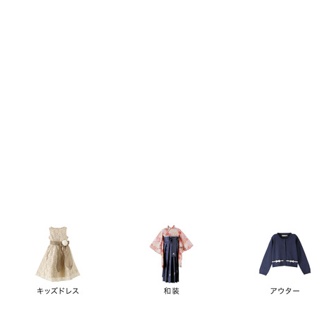
キーワード
価格
円
～
カテゴリー
卒業袴
新作
再入荷
アウトレット
浴衣
水着
ド
女の子スーツ
男の子スーツ
袖の長さ
ノースリーブ
半袖
長袖
タイプ