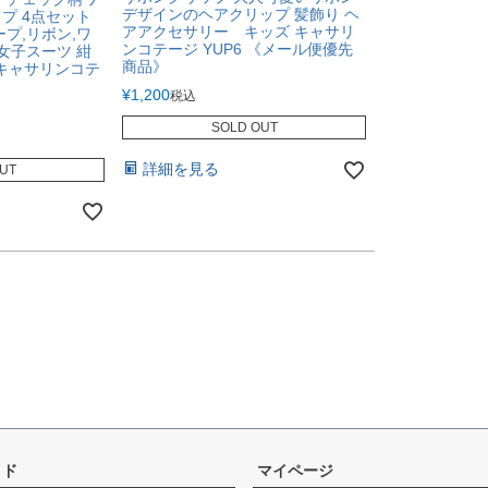
デザインのヘアクリップ 髪飾り ヘ
プ 4点セット
アアクセサリー キッズ キャサリ
ープ,リボン,ワ
ンコテージ YUP6 《メール便優先
 女子スーツ 紺
商品》
 キャサリンコテ
¥
1,200
税込
SOLD OUT
詳細を見る
UT
イド
マイページ