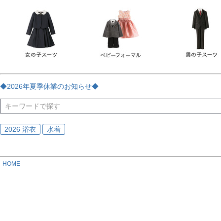
チェック
ストライプ
花・植物
ドット・水玉
刺繍
サイズ
指定なし
70
80
90
95
100
110
120
130
170
カラー
レッド
ブルー
イエロー
ピンク
ライラック
グリ
◆2026年夏季休業のお知らせ◆
ブラック
ゴールド
シルバー
ベージュ
グレー
ブ
2026 浴衣
水着
HOME