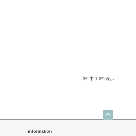
3
件中
1
-
3
件表示
ペー
ジト
information
ップ