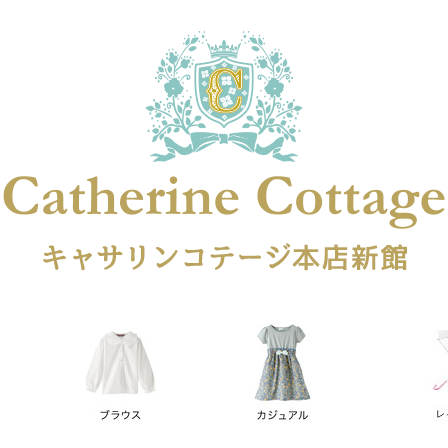
在庫なし商品
在庫なし商品を表示しない
商品番号
円
予約商品
予約商品のみを表示
レス
喪服対応
並び順
新着順
登録順
価格が安
キーワードヒット順