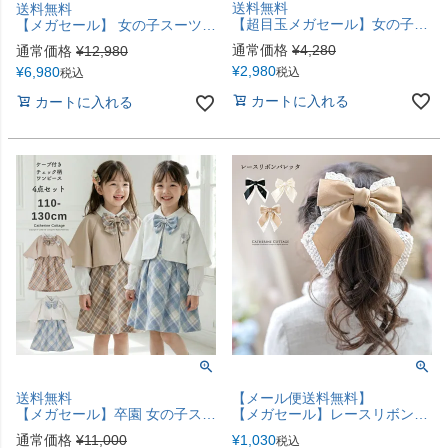
送料無料
送料無料
【超目玉メガセール】女の子靴 リボンキルトローファー[18 19 20 21 22 23 24 cm] フォーマルシューズ カジュアル キャサリンコテージ TAK
【メガセール】 女の子スーツ 小学校卒業式 ケープ付き チェック柄ワンピース セットアップ 4点セット[長袖ワンピース,ケープ,リボン,ワッペン] フォーマル 女子スーツ 紺 グレー 小学生 TAK キャサリンコテージ
通常価格
¥
4,280
通常価格
¥
12,980
¥
2,980
¥
6,980
税込
税込
カートに入れる
カートに入れる
送料無料
【メール便送料無料】
【メガセール】卒園 女の子スーツ 小学校入学式 ケープ付き チェック柄ワンピース セットアップ 4点セット[長袖ワンピース,ケープ,リボン,ワッペン] フォーマル 女子スーツ 小学生 キッズ 白 水色 ベージュ TAK キャサリンコテージ
【メガセール】レースリボンバレッタ キャサリンコテージ 髪飾り 髪留め ヘアアクセサリー アクセサリー YUP6《メール便優先商品》
通常価格
¥
11,000
¥
1,030
税込