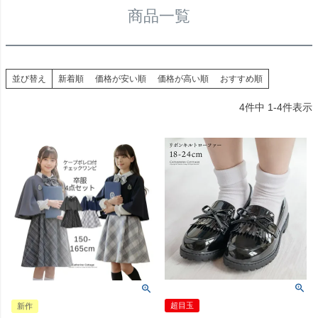
商品一覧
並び替え
新着順
価格が安い順
価格が高い順
おすすめ順
4
件中
1
-
4
件表示
超目玉
新作