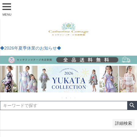
商品番号
MENU
予約商品
予約商品のみを表示
◆2026年夏季休業のお知らせ◆
並び順
新着順
登録順
価格が安い順
価格が高い順
優先度順
レビュー順
キーワードヒット順
検索
詳細検索