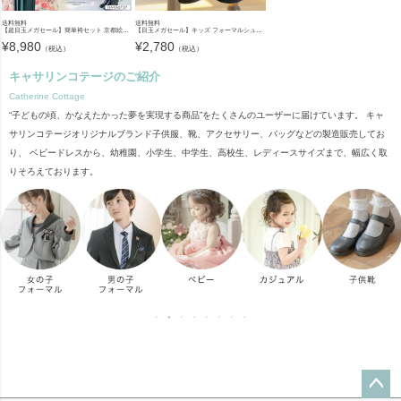
送料無料
送料無料
【超目玉メガセール】簡単袴セット 京都絵師描き下ろし新柄 2025年3月卒業 着付け かんたん袴 袴セット 小学校 卒業式 卒園式 女の子 袴 保育園 年長袴 簡単着付け 刺繍入り 和装 着物 七五三 [
【目玉メガセール】キッズ フォーマルシューズ 子供靴 フォーマルシューズ 女の子 ワンストラップ かかとクッション入りで靴擦れしにくい キッズ 入学式 卒業式 TAK ドレスシューズ
¥
8,980
¥
2,780
（税込）
（税込）
キャサリンコテージのご紹介
Catherine Cottage
“子どもの頃、かなえたかった夢を実現する商品”をたくさんのユーザーに届けています。 キャ
サリンコテージオリジナルブランド子供服、靴、アクセサリー、バッグなどの製造販売してお
り、 ベビードレスから、幼稚園、小学生、中学生、高校生、レディースサイズまで、幅広く取
りそろえております。