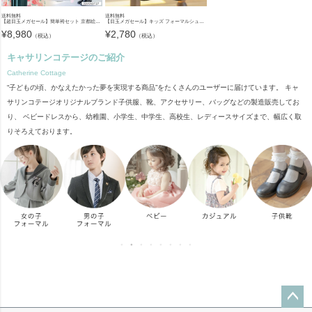
送料無料
送料無料
【超目玉メガセール】簡単袴セット 京都絵師描き下ろし新柄 2025年3月卒業 着付け かんたん袴 袴セット 小学校 卒業式 卒園式 女の子 袴 保育園 年長袴 簡単着付け 刺繍入り 和装 着物 七五三 [
【目玉メガセール】キッズ フォーマルシューズ 子供靴 フォーマルシューズ 女の子 ワンストラップ かかとクッション入りで靴擦れしにくい キッズ 入学式 卒業式 TAK ドレスシューズ
¥
8,980
¥
2,780
（税込）
（税込）
キャサリンコテージのご紹介
Catherine Cottage
“子どもの頃、かなえたかった夢を実現する商品”をたくさんのユーザーに届けています。 キャ
サリンコテージオリジナルブランド子供服、靴、アクセサリー、バッグなどの製造販売してお
り、 ベビードレスから、幼稚園、小学生、中学生、高校生、レディースサイズまで、幅広く取
りそろえております。