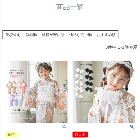
商品一覧
並び替え
新着順
価格が安い順
価格が高い順
おすすめ順
3
件中
1
-
3
件表示
新作
超目玉