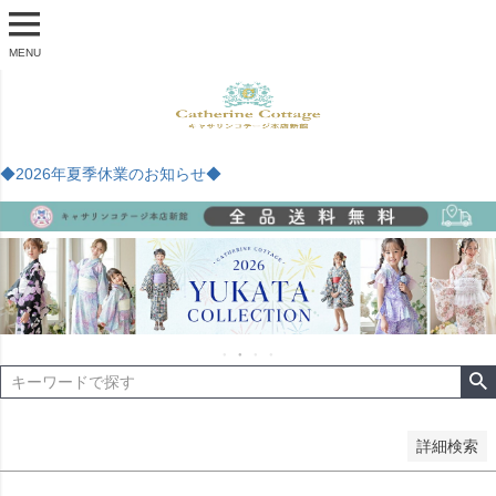
商品番号
MENU
予約商品
予約商品のみを表示
◆2026年夏季休業のお知らせ◆
並び順
新着順
登録順
価格が安い順
価格が高い順
優先度順
レビュー順
キーワードヒット順
検索
詳細検索