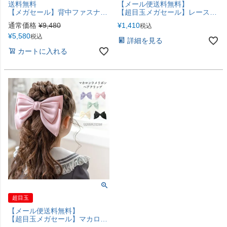
送料無料
【メール便送料無料】
【メガセール】背中ファスナー チュールビスチェレイヤード風浴衣 キッズ オールインワン浴衣 着付け簡単 花柄 チェック柄 女の子 子供浴衣 小学生 親子お揃い キャサリンコテージ TAK
【超目玉メガセール】レースつけ袖 アクセサリー レディース キッズ その他ファッション小物 付け袖 浴衣 着物 和装小物 白 黒 キャサリンコテージ YUP12《メール便優先商品》
通常価格
¥
9,480
¥
1,410
税込
¥
5,580
税込
詳細を見る
カートに入れる
超目玉
【メール便送料無料】
【超目玉メガセール】マカロンラメリボンクリップ 大人可愛いリボンデザインのヘアクリップ 髪飾り ヘアアクセサリー キッズ キャサリンコテージ YUP6 《メール便優先商品》