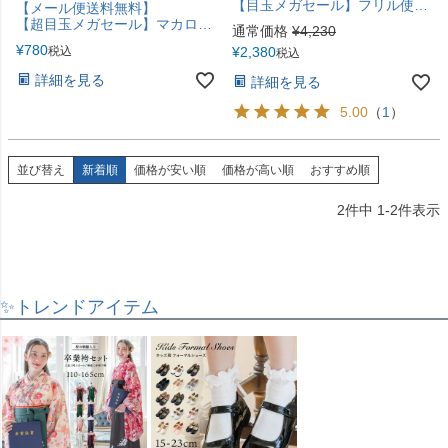
【目玉メガセール】フリル使いがかわいい！ キッズ女の子甚平 ベビー キャサリンコテージオリジナル柄 花柄 猫柄 子供甚平 カジュアル キャサリンコテージ YUP12《メール便優先商品》
【メール便送料無料】
【超目玉メガセール】マカロンカラーのお花ヘアクリップ 2個セット 女の子 髪飾り ヘアアクセサリー YUP4《メール便優先商品》
通常価格
¥
4,230
¥
780
税込
¥
2,380
税込
詳細を見る
詳細を見る
5.00
（
1
）
並び替え
新着順
価格が安い順
価格が高い順
おすすめ順
2
件中
1
-
2
件表示
✨トレンドアイテム