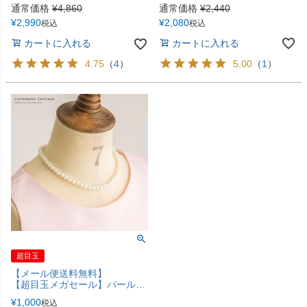
通常価格
¥
2,440
通常価格
¥
4,860
¥
2,080
¥
2,990
税込
税込
カートに入れる
カートに入れる
5.00
（
1
）
4.75
（
4
）
超目玉
【メール便送料無料】
【超目玉メガセール】パールネックレス アクセサリー その他アクセサリー・小物 YUP4《メール便優先商品》
¥
1,000
税込