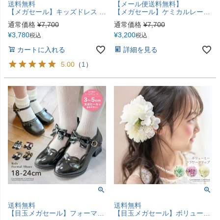
送料無料
【メール便送料無料】
【メガセール】キッズドレス ケミカルレース スパンコールチュールドレス フォーマル ドレス TAK キャサリンコテージ
【メガセール】ケミカルレースベビードレス ベビードレス 女の子 ギフト お誕生日 女の子フォーマル チュール 結婚式 YUP12《メール便優先商品》キャサリンコテージ
通常価格
¥
7,700
通常価格
¥
7,700
¥
3,780
¥
3,200
税込
税込
カートに入れる
詳細を見る
5.00
（
1
）
送料無料
送料無料
【目玉メガセール】ボリューミーフラワークリップ 髪飾り ヘアアクセサリー TAK
【目玉メガセール】フォーマル 靴 エレガントデザインTAK