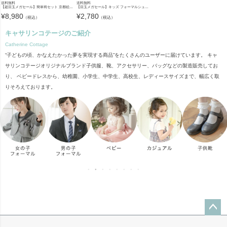
送料無料
送料無料
【超目玉メガセール】簡単袴セット 京都絵師描き下ろし新柄 2025年3月卒業 着付け かんたん袴 袴セット 小学校 卒業式 卒園式 女の子 袴 保育園 年長袴 簡単着付け 刺繍入り 和装 着物 七五三 [
【目玉メガセール】キッズ フォーマルシューズ 子供靴 フォーマルシューズ 女の子 ワンストラップ かかとクッション入りで靴擦れしにくい キッズ 入学式 卒業式 TAK ドレスシューズ
¥
8,980
¥
2,780
（税込）
（税込）
キャサリンコテージのご紹介
Catherine Cottage
“子どもの頃、かなえたかった夢を実現する商品”をたくさんのユーザーに届けています。 キャ
サリンコテージオリジナルブランド子供服、靴、アクセサリー、バッグなどの製造販売してお
り、 ベビードレスから、幼稚園、小学生、中学生、高校生、レディースサイズまで、幅広く取
りそろえております。
ペー