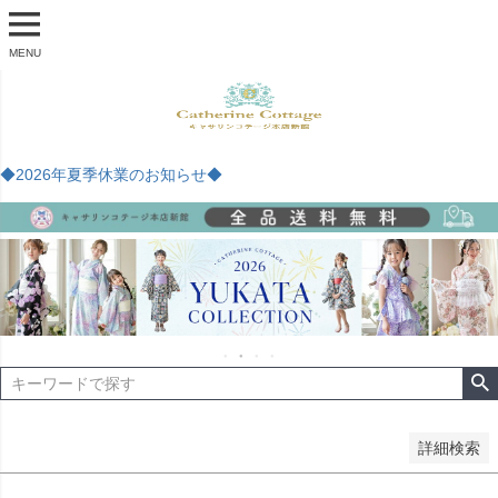
商品番号
MENU
予約商品
予約商品のみを表示
◆2026年夏季休業のお知らせ◆
並び順
新着順
登録順
価格が安い順
価格が高い順
優先度順
レビュー順
キーワードヒット順
検索
詳細検索