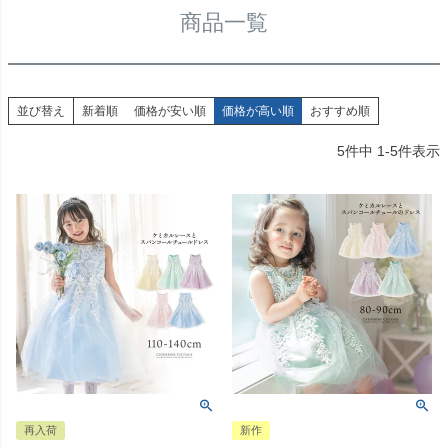
商品一覧
並び替え
新着順
価格が安い順
価格が高い順
おすすめ順
5
件中
1
-
5
件表示
再入荷
新作