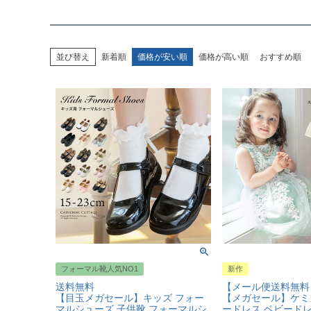
並び替え
新着順
価格が安い順
価格が高い順
おすすめ順
フォーマル靴人気NO1
新作
送料無料
【メール便送料無料
【目玉メガセール】キッズ フォー
【メガセール】ケミ
マルシューズ 子供靴 フォーマルシ
ードレス ベビードレ