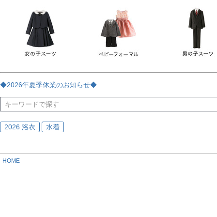
チェック
ストライプ
花・植物
ドット・水玉
刺繍
サイズ
指定なし
70
80
90
95
100
110
120
130
170
カラー
レッド
ブルー
イエロー
ピンク
ライラック
グリ
◆2026年夏季休業のお知らせ◆
ブラック
ゴールド
シルバー
ベージュ
グレー
ブ
2026 浴衣
水着
HOME