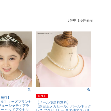
5
件中
1
-
5
件表示
超目玉
料無料】
ール】キッズプリンセ
【メール便送料無料】
チューシャティアラ
【超目玉メガセール】パールネック
ー ヘッドアクセサ
レス アクセサリー その他アクセサ