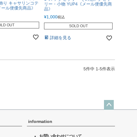
髪飾り キャサリンコテ
リー・小物 YUP4《メール便優先商
《メール便優先商品》
品》
¥
1,000
税込
OLD OUT
SOLD OUT
詳細を見る
5
件中
1
-
5
件表示
ペー
ジト
information
ップ
へ
お問い合わせについて