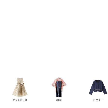
キーワード
価格
円
～
カテゴリー
卒業袴
新作
再入荷
アウトレット
浴衣
水着
ド
女の子スーツ
男の子スーツ
袖の長さ
ノースリーブ
半袖
長袖
タイプ