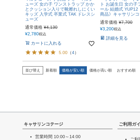
ューズ 女の子 ワンストラップ かか
ト お誕生日 女の子
とクッション入りで靴擦れしにくい
ール 結婚式 YUP1
キッズ 入学式 卒業式 TAK ドレスシ
商品》キャサリンコ
ューズ
通常価格
¥
7,700
通常価格
¥
4,130
¥
3,200
税込
¥
2,780
税込
詳細を見る
カートに入れる
5.00
（
4
）
並び替え
新着順
価格が安い順
価格が高い順
おすすめ順
キャサリンコテージ
ご利用ガ
営業時間 10:00～14:00
ご利