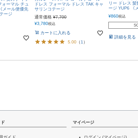
リー ドレス 
フォーマル チュ
ドレス フォーマル ドレス TAK キャ
ージ YUP6 
2《メール便優先
サリンコテージ
テージ
¥
860
税込
通常価格
¥
7,700
¥
3,780
税込
S
カートに入れる
詳細を見る
5.00
（
1
）
イド
マイページ
用ガイド
ログイン
(マイページ)