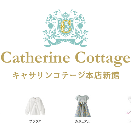
在庫なし商品
在庫なし商品を表示しない
商品番号
円
予約商品
予約商品のみを表示
レス
喪服対応
並び順
新着順
登録順
価格が安
キーワードヒット順