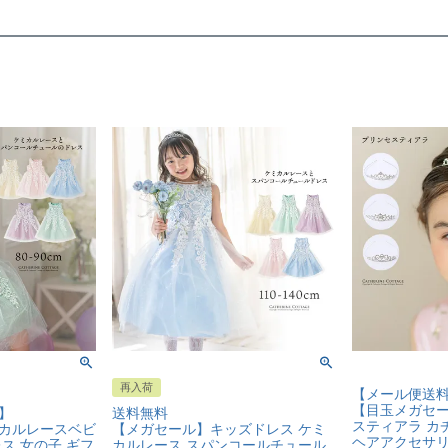
再入荷
【メール便送
【目玉メガセ
】
送料無料
スティアラ カ
カルレースベビ
【メガセール】キッズドレス ケミ
ヘアアクセサリ
ス 女の子 ギフ
カルレース スパンコールチュール