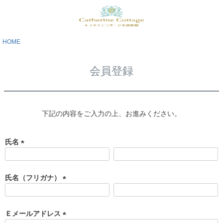
HOME
会員登録
下記の内容をご入力の上、お進みください。
氏名
(
必
須
氏名（フリガナ）
)
(
必
須
Ｅメールアドレス
)