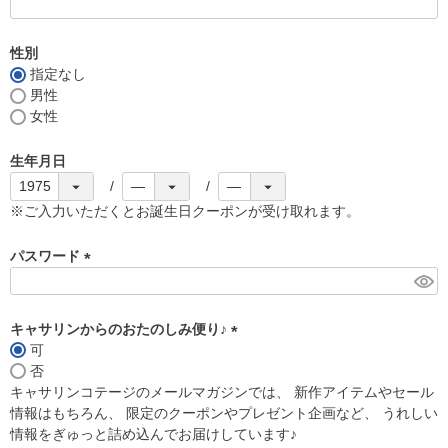
(
必
須
性別
)
指定なし
男性
女性
生年月日
※ご入力いただくとお誕生日クーポンが受け取れます。
パスワード
(
必
須
キャサリンからのおたのしみ便り♪
)
可
(
否
必
キャサリンコテージのメールマガジンでは、 新作アイテムやセール
須
情報はもちろん、 限定のクーポンやプレゼント企画など、 うれしい
)
情報をぎゅっと詰め込んでお届けしています♪