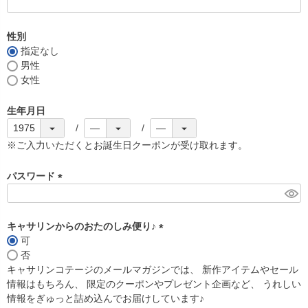
(
必
須
性別
)
指定なし
男性
女性
生年月日
※ご入力いただくとお誕生日クーポンが受け取れます。
パスワード
(
必
須
キャサリンからのおたのしみ便り♪
)
可
(
否
必
キャサリンコテージのメールマガジンでは、 新作アイテムやセール
須
情報はもちろん、 限定のクーポンやプレゼント企画など、 うれしい
)
情報をぎゅっと詰め込んでお届けしています♪