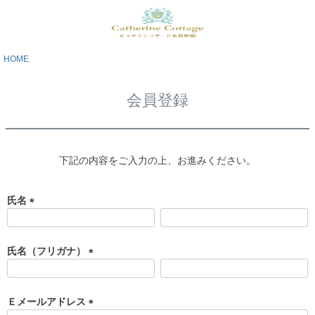
HOME
会員登録
下記の内容をご入力の上、お進みください。
氏名
(
必
須
氏名（フリガナ）
)
(
必
須
Ｅメールアドレス
)