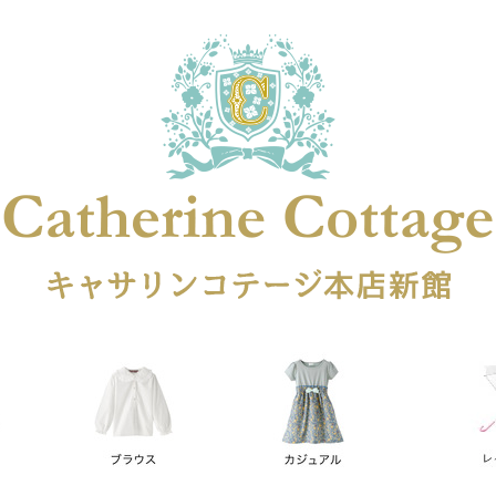
在庫なし商品
在庫なし商品を表示しない
商品番号
円
予約商品
予約商品のみを表示
レス
喪服対応
並び順
新着順
登録順
価格が安
キーワードヒット順