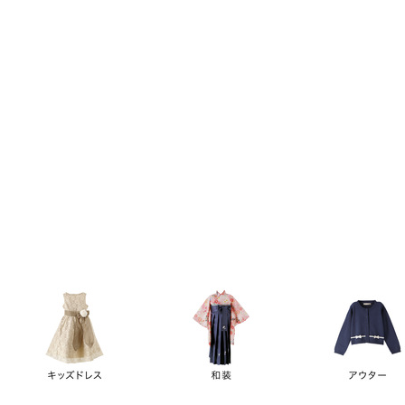
キーワード
価格
円
～
カテゴリー
卒業袴
新作
再入荷
アウトレット
浴衣
水着
ド
女の子スーツ
男の子スーツ
袖の長さ
ノースリーブ
半袖
長袖
タイプ