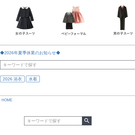
チェック
ストライプ
花・植物
ドット・水玉
刺繍
サイズ
指定なし
70
80
90
95
100
110
120
130
170
カラー
レッド
ブルー
イエロー
ピンク
ライラック
グリ
◆2026年夏季休業のお知らせ◆
ブラック
ゴールド
シルバー
ベージュ
グレー
ブ
2026 浴衣
水着
HOME