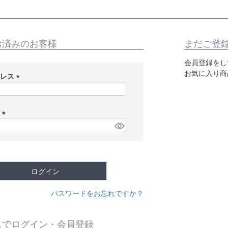
お済みのお客様
まだご登
会員登録をし
お気に入り商
ドレス
(
必
須
ド
)
(
必
須
)
ログイン
パスワードをお忘れですか？
スでログイン・会員登録