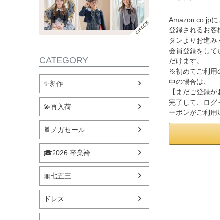
Amazon.co
登録されるお客様
タンよりお進み
会員登録をして
CATEGORY
だけます。
※初めてご利用
中の場合は、
✨新作
【まだご登録が
完了して、ログ
💫再入荷
ーポンがご利用
🍍メガセール
🎓2026 卒業袴
🎀七五三
ドレス