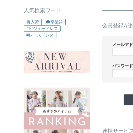
人気検索ワード
再入荷
🎓卒業袴
会員登録が
#ビジュードレス
#レースドレス
メールア
パスワー
連携サービ