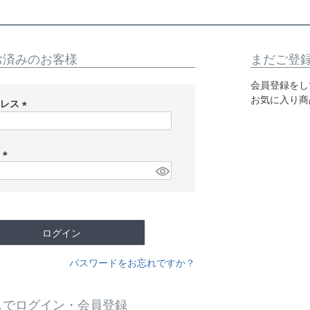
お済みのお客様
まだご登
会員登録をし
お気に入り商
ドレス
(
必
須
ド
)
(
必
須
)
ログイン
パスワードをお忘れですか？
スでログイン・会員登録