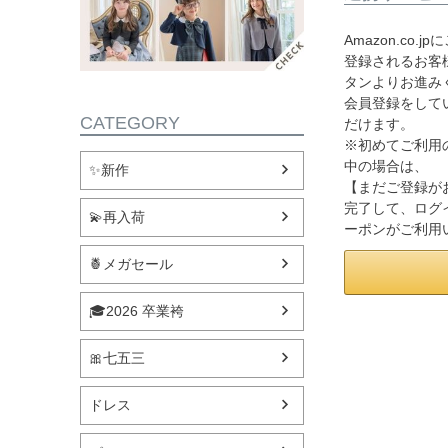
Amazon.co
登録されるお客様
タンよりお進み
会員登録をして
CATEGORY
だけます。
※初めてご利用
中の場合は、
✨新作
【まだご登録が
完了して、ログ
💫再入荷
ーポンがご利用
🍍メガセール
🎓2026 卒業袴
🎀七五三
ドレス