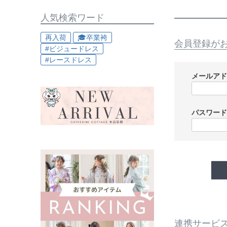
人気検索ワード
再入荷
🎓卒業袴
会員登録が
#ビジュードレス
#レースドレス
メールア
パスワー
連携サービ