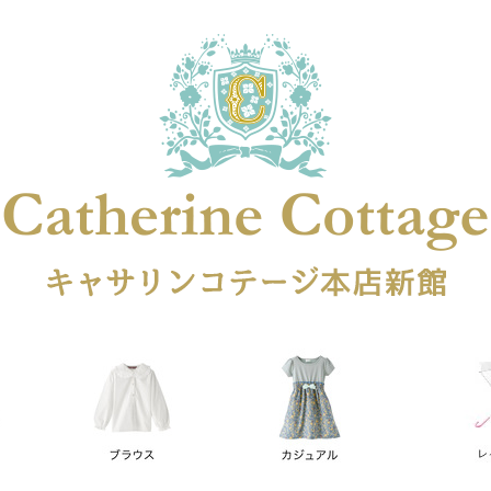
在庫なし商品
在庫なし商品を表示しない
商品番号
円
予約商品
予約商品のみを表示
レス
喪服対応
並び順
新着順
登録順
価格が安
キーワードヒット順