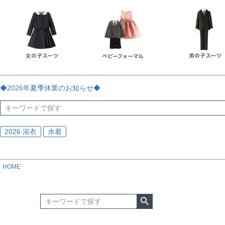
チェック
ストライプ
花・植物
ドット・水玉
刺繍
サイズ
指定なし
70
80
90
95
100
110
120
130
170
カラー
レッド
ブルー
イエロー
ピンク
ライラック
グリ
◆2026年夏季休業のお知らせ◆
ブラック
ゴールド
シルバー
ベージュ
グレー
ブ
2026 浴衣
水着
HOME