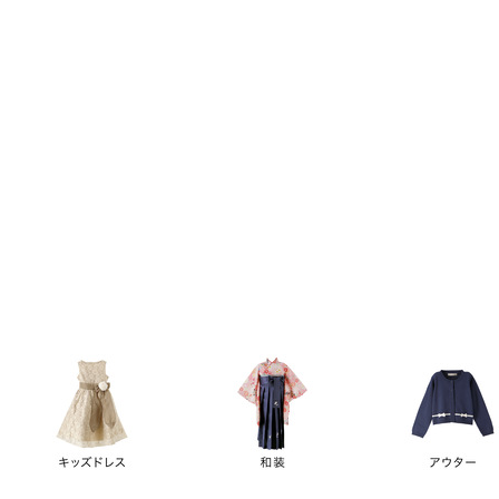
キーワード
価格
円
～
カテゴリー
卒業袴
新作
再入荷
アウトレット
浴衣
水着
ド
女の子スーツ
男の子スーツ
袖の長さ
ノースリーブ
半袖
長袖
タイプ