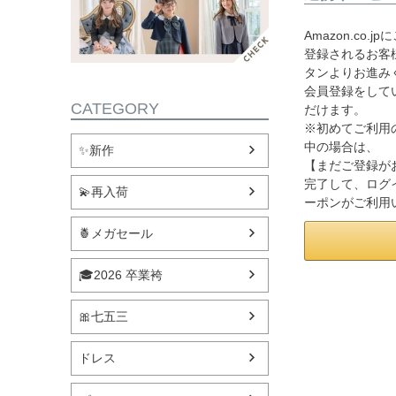
Amazon.co
登録されるお客様
タンよりお進み
会員登録をして
CATEGORY
だけます。
※初めてご利用
中の場合は、
✨新作
【まだご登録が
完了して、ログ
💫再入荷
ーポンがご利用
🍍メガセール
🎓2026 卒業袴
🎀七五三
ドレス