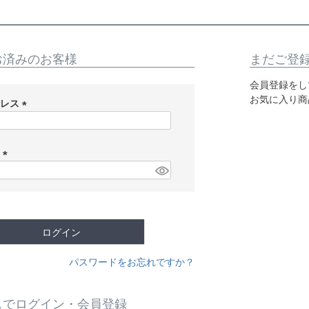
お済みのお客様
まだご登
会員登録をし
お気に入り商
ドレス
(
必
須
ド
)
(
必
須
)
ログイン
パスワードをお忘れですか？
スでログイン・会員登録