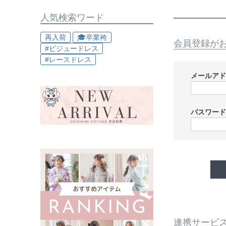
人気検索ワード
再入荷
🎓卒業袴
会員登録が
#ビジュードレス
#レースドレス
メールア
パスワー
連携サービ