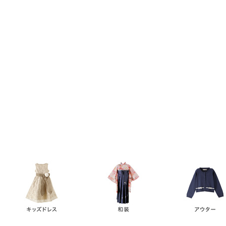
キーワード
価格
円
～
カテゴリー
卒業袴
新作
再入荷
アウトレット
浴衣
水着
ド
女の子スーツ
男の子スーツ
袖の長さ
ノースリーブ
半袖
長袖
タイプ