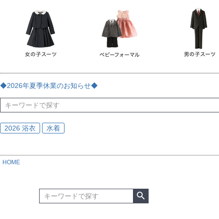
チェック
ストライプ
花・植物
ドット・水玉
刺繍
サイズ
指定なし
70
80
90
95
100
110
120
130
170
カラー
レッド
ブルー
イエロー
ピンク
ライラック
グリ
◆2026年夏季休業のお知らせ◆
ブラック
ゴールド
シルバー
ベージュ
グレー
ブ
2026 浴衣
水着
HOME