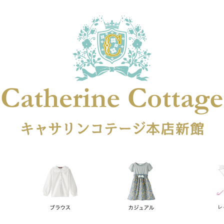
在庫なし商品
在庫なし商品を表示しない
商品番号
円
予約商品
予約商品のみを表示
レス
喪服対応
並び順
新着順
登録順
価格が安
キーワードヒット順