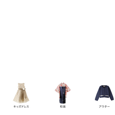
キーワード
価格
円
～
カテゴリー
卒業袴
新作
再入荷
アウトレット
浴衣
水着
ド
女の子スーツ
男の子スーツ
袖の長さ
ノースリーブ
半袖
長袖
タイプ