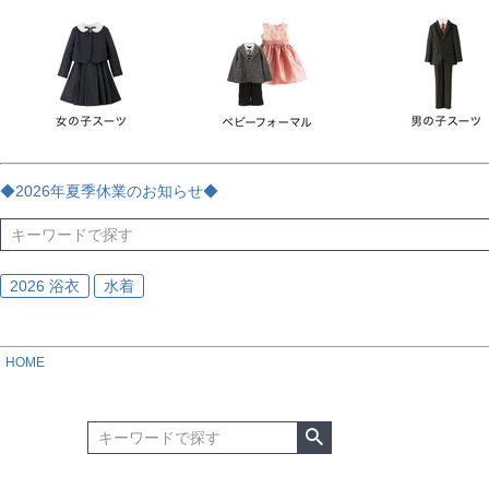
チェック
ストライプ
花・植物
ドット・水玉
刺繍
サイズ
指定なし
70
80
90
95
100
110
120
130
170
カラー
レッド
ブルー
イエロー
ピンク
ライラック
グリ
◆2026年夏季休業のお知らせ◆
ブラック
ゴールド
シルバー
ベージュ
グレー
ブ
2026 浴衣
水着
HOME