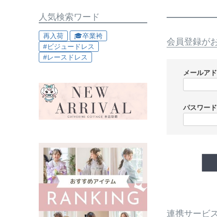
人気検索ワード
再入荷
🎓卒業袴
会員登録が
#ビジュードレス
#レースドレス
メールア
パスワー
連携サービ