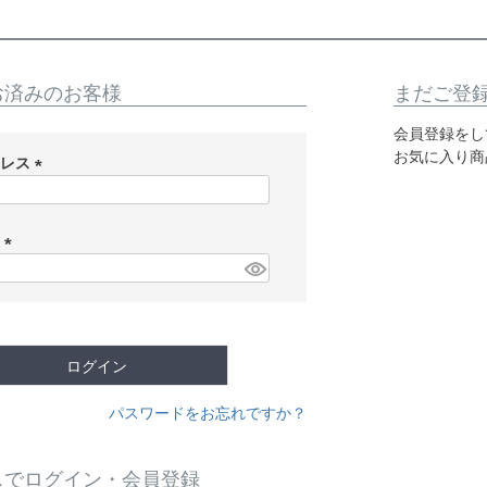
お済みのお客様
まだご登
会員登録をし
お気に入り商
ドレス
(
必
須
ド
)
(
必
須
)
ログイン
パスワードをお忘れですか？
スでログイン・会員登録