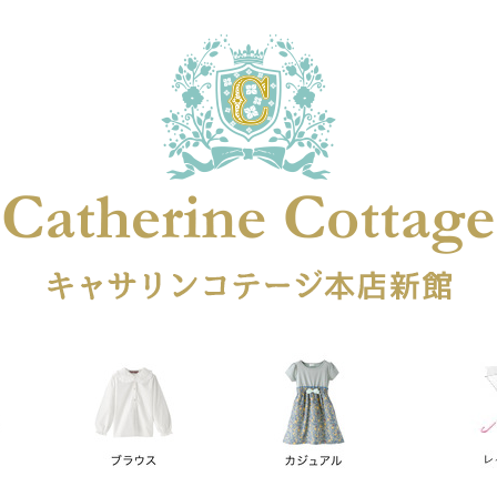
在庫なし商品
在庫なし商品を表示しない
商品番号
円
予約商品
予約商品のみを表示
レス
喪服対応
並び順
新着順
登録順
価格が安
キーワードヒット順