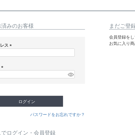
お済みのお客様
まだご登
会員登録をし
お気に入り商
ドレス
(
必
須
ド
)
(
必
須
)
ログイン
パスワードをお忘れですか？
スでログイン・会員登録