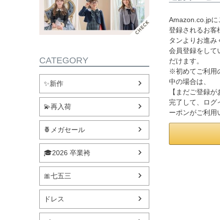
Amazon.co
登録されるお客様
タンよりお進み
会員登録をして
CATEGORY
だけます。
※初めてご利用
中の場合は、
✨新作
【まだご登録が
完了して、ログ
💫再入荷
ーポンがご利用
🍍メガセール
🎓2026 卒業袴
🎀七五三
ドレス