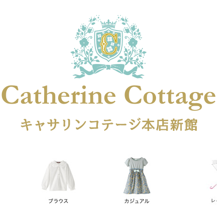
在庫なし商品
在庫なし商品を表示しない
商品番号
円
予約商品
予約商品のみを表示
レス
喪服対応
並び順
新着順
登録順
価格が安
キーワードヒット順