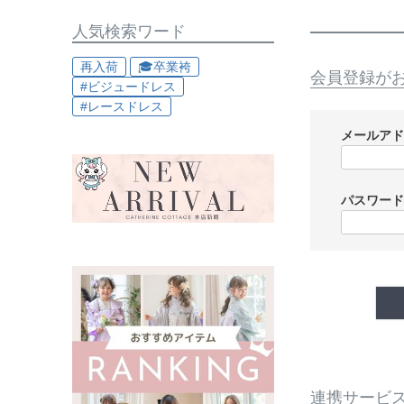
人気検索ワード
再入荷
🎓卒業袴
会員登録が
#ビジュードレス
#レースドレス
メールア
パスワー
連携サービ