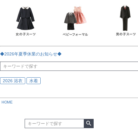
チェック
ストライプ
花・植物
ドット・水玉
刺繍
サイズ
指定なし
70
80
90
95
100
110
120
130
170
カラー
レッド
ブルー
イエロー
ピンク
ライラック
グリ
◆2026年夏季休業のお知らせ◆
ブラック
ゴールド
シルバー
ベージュ
グレー
ブ
2026 浴衣
水着
HOME