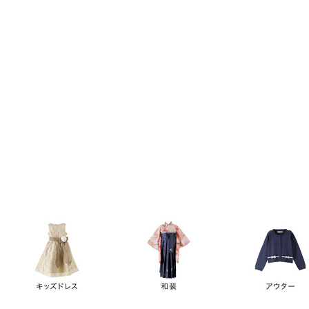
キーワード
価格
円
～
カテゴリー
卒業袴
新作
再入荷
アウトレット
浴衣
水着
ド
女の子スーツ
男の子スーツ
袖の長さ
ノースリーブ
半袖
長袖
タイプ