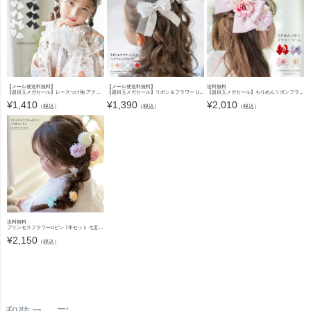
【メール便送料無料】
【メール便送料無料】
送料無料
【超目玉メガセール】レースつけ袖 アクセサリー レディース キッズ その他ファッション小物 付け袖 浴衣 着物 和装小物 白 黒 キャサリンコテージ YUP12《メール便優先商品》
【超目玉メガセール】リボン＆フラワー Uピン ヘアアレンジセット キャサリンコテージ YUP6 《メール便優先商品》
【超目玉メガセール】ちりめんリボンフラワーコーム 和装髪飾り ヘアアクセサリー キャサリンコテージ TAK
¥
1,410
¥
1,390
¥
2,010
（税込）
（税込）
（税込）
送料無料
プリンセスフラワーUピン 7本セット 七五三 753 浴衣 和装 袴 ドレス ヘアアクセサリー 小学生 キッズ 結婚式 ラプンツェル風 キャサリンコテージ TAK
¥
2,150
（税込）