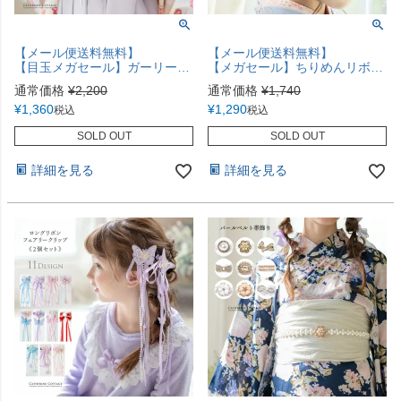
【メール便送料無料】
【メール便送料無料】
【目玉メガセール】ガーリー要素をお手軽にプラス！ホワイトレースの付け襟 つけ襟 アクセサリー 刺繍 レイヤード スカラップ スパンコール 花柄 白 キャサリンコテージ YUP12《メール便優先商品》
【メガセール】ちりめんリボン ヘアクリップ 大きめ 和髪飾り キッズ おしゃれ 和装アクセサリー ヘアアクセサリー 《メール便優先商品》YUP4
通常価格
¥
2,200
通常価格
¥
1,740
¥
1,360
¥
1,290
税込
税込
SOLD OUT
SOLD OUT
詳細を見る
詳細を見る