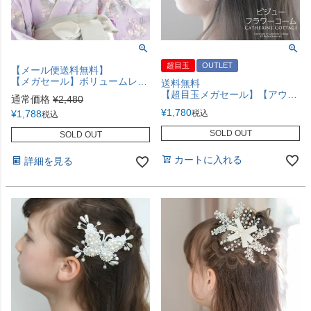
超目玉
OUTLET
【メール便送料無料】
【メガセール】ボリュームレース つけ襟 つけ衿 ベロアリボン フリル 和装アクセサリー 重ね着風 レース リボン その他ファッション小物 キッズ キッズサイズ 入学式 卒業式 キャサリンコテージ YUP12《メール便優先商品》
送料無料
【超目玉メガセール】【アウトレット】ビジューフラワーコーム ヘッドドレス アクセサリー ヘアアクセサリー TAK
通常価格
¥
2,480
¥
1,780
¥
1,788
税込
税込
SOLD OUT
SOLD OUT
カートに入れる
詳細を見る