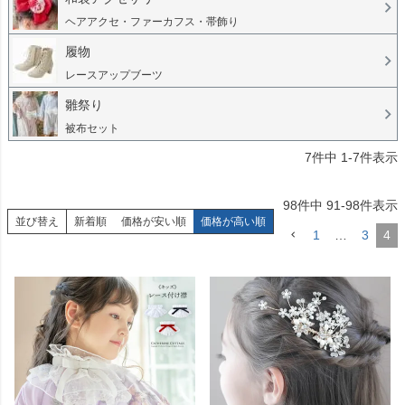
ヘアアクセ・ファーカフス・帯飾り
履物
レースアップブーツ
雛祭り
被布セット
7
件中
1
-
7
件表示
98
件中
91
-
98
件表示
並び替え
新着順
価格が安い順
価格が高い順
1
…
3
4