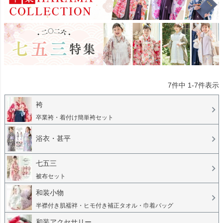
7
件中
1
-
7
件表示
袴
卒業袴・着付け簡単袴セット
浴衣・甚平
七五三
被布セット
和装小物
半襟付き肌襦袢・ヒモ付き補正タオル・巾着バッグ
和装アクセサリー