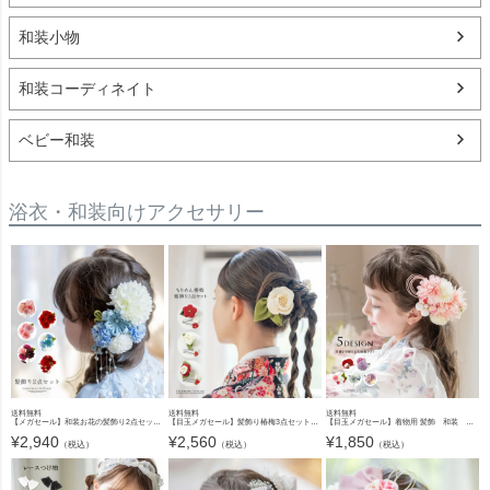
和装小物
和装コーディネイト
ベビー和装
浴衣・和装向けアクセサリー
送料無料
送料無料
送料無料
【メガセール】和装お花の髪飾り2点セット[髪飾り造花卒業式袴結婚式成人式子供大人着物振り袖ヘアアクセ TAK
【目玉メガセール】髪飾り椿梅3点セットレトロモダンちりめん[ヘアコームUピン花成人式卒業式卒園式七五三結 TAK
【目玉メガセール】着物用 髪飾 和装 七五三 卒園 卒業式 ヘアアクセサリー TAK
¥
2,940
¥
2,560
¥
1,850
（税込）
（税込）
（税込）