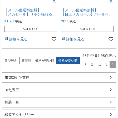
【メール便送料無料】
【メール便送料無料】
【メガセール】リボン揺れるフェアリークリップ 髪飾り ヘアアクセサリー その他アクセサリー・小物 赤 水色 紫 ピンク お花 蝶 リボン YUP4《メール便優先商品》 キャサリンコテージ
【目玉メガセール】パールベルト キラキラ帯飾り 和装アクセサリー ゴムベルト キッズ ジュニア レディース 細ベルト ドレス その他アクセサリー・小物 キャサリンコテージ YUP12《メール便優先商品》
¥
1,280
¥
890
税込
税込
SOLD OUT
SOLD OUT
詳細を見る
詳細を見る
98
件中
91
-
98
件表示
並び替え
新着順
価格が安い順
価格が高い順
1
…
3
4
🎓2026 卒業袴
🎀七五三
和装一覧
和装アクセサリー