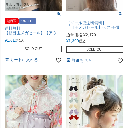
超目玉
OUTLET
【メール便送料無料】
【目玉メガセール】ヘア 子供 髪飾り パール＆ビジューのフローラルヘアクリップラインストーン リボンヘッドドレス YUP12《メール便優先商品》 アクセサリー ヘアアクセサリー
送料無料
【超目玉メガセール】【アウトレット】パールとビジューのちょうちょヘアクリップ レース ヘアアクセサリー ［アクセサリー］TAK
通常価格
¥
2,170
¥
1,610
税込
¥
1,390
税込
SOLD OUT
SOLD OUT
カートに入れる
詳細を見る