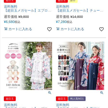
超目玉
超目玉
新作
送料無料
送料無料
【超目玉メガセール】エプロン着物ワンピース 和装 3才 7才 女の子 七五三 お正月 ひな祭り 写真撮影 大正レトロ 被布 エプロン被布 洗える着物 背中ファスナー 簡単着付け TAK キャサリンコテージ
【超目玉メガセール】チュールフリルエプロン+着物ワンピースセット 七五三 753 女の子 キッズ 被布エプロン エプロン着物 着物風 アンティーク柄 花柄 古典柄 赤 ピンク オレンジ 青 キャサリンコテージ TAK
通常価格
¥
9,800
通常価格
¥
14,800
¥
6,680
¥
7,280
税込
税込
カートに入れる
カートに入れる
超目玉
超目玉
袴人気NO1
送料無料
送料無料