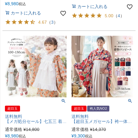
¥
8,980
税込
カートに入れる
カートに入れる
5.00
（
4
）
4.67
（
3
）
超目玉
超目玉
袴人気NO2
送料無料
送料無料
【メガ処分セール】七五三 着物 3歳 7歳 女の子 フルセット 被布セット エプロン レトロモダン アンティーク風 簡単着付け 写真映え ドレス 衣装 お祝い着 和装 前撮り 撮影 お正月 ひな祭り 雛祭り 子供 子ども キッズ キャサリンコテージ TAK
【超目玉メガセール】袴一体型オールインワン 脇ファスナー袴ワンピース 小学生 卒業式 卒園式 七五三 お正月 写真撮影 着付け不要 女の子袴 和装 卒業袴 TAK キャサリンコテージ [在庫限り]
通常価格
¥
14,800
通常価格
¥
14,370
¥
8,980
¥
9,300
税込
税込