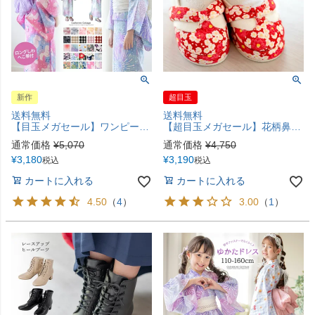
新作
超目玉
送料無料
送料無料
【目玉メガセール】ワンピースにもなる浴衣 キッズ浴衣 キッズ 女の子 2wayセパレート浴衣 子供 浴衣セット キャサリンコテージオリジナル柄 花柄 猫柄 キャサリンコテージ TAK
【超目玉メガセール】花柄鼻緒のスリッポン 七五三 草履風 3歳 5歳 女児 753 歩きやすい 痛くない 脱げにくい ストラップ 和柄 和風 和装 靴 子供靴 履物 キャサリンコテージ TAK
通常価格
¥
5,070
通常価格
¥
4,750
¥
3,180
¥
3,190
税込
税込
カートに入れる
カートに入れる
4.50
（
4
）
3.00
（
1
）