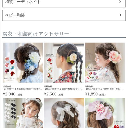
和装コーディネイト
ベビー和装
浴衣・和装向けアクセサリー
送料無料
送料無料
送料無料
【メガセール】和装お花の髪飾り2点セット[髪飾り造花卒業式袴結婚式成人式子供大人着物振り袖ヘアアクセ TAK
【目玉メガセール】髪飾り椿梅3点セットレトロモダンちりめん[ヘアコームUピン花成人式卒業式卒園式七五三結 TAK
【目玉メガセール】着物用 髪飾 和装 七五三 卒園 卒業式 ヘアアクセサリー TAK
¥
2,940
¥
2,560
¥
1,850
（税込）
（税込）
（税込）