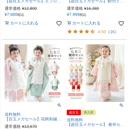
【超目玉メガセール】エプロン着物ワンピース レディース 女の子 お正月 写真撮影 大正レトロ キャサリンコテージ 洗える着物 背中ファスナー 簡単着付け TAK
【超目玉メガセール】着付け簡単袴セット 小学校 卒業式 卒園式 年長袴 保育園 幼稚園 女の子 着付け簡単袴セット 刺繍入り 京都絵師描き下ろし本格柄 和装 着物 七五三 TAK [在庫限り]
通常価格
¥
12,800
通常価格
¥
16,380
¥
7,680
¥
7,999
税込
税込
カートに入れる
カートに入れる
4.50
（
16
）
超目玉
再入荷
送料無料
【目玉メガセール】花柄刺繍チュールレース着物とバラ生地被布セット 3才 女の子 七五三 753 TAK キャサリンコテージ
送料無料
【超目玉メガセール】 被布セット七五三 3歳女の子 着物 花刺繍チュールレース着物ワンピース＆ 被布セット 和装 TAK
通常価格
¥
13,670