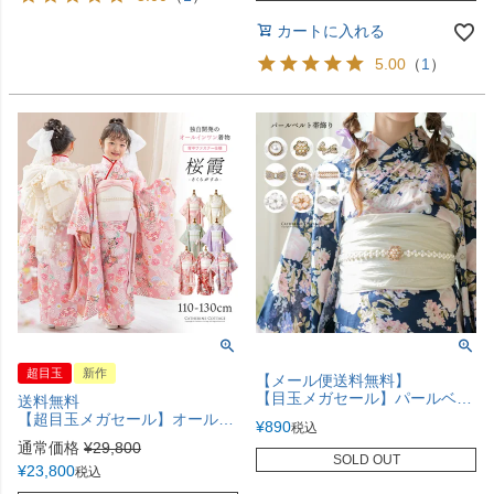
カートに入れる
5.00
（
1
）
超目玉
新作
【メール便送料無料】
【目玉メガセール】パールベルト キラキラ帯飾り 和装アクセサリー ゴムベルト キッズ ジュニア レディース 細ベルト ドレス その他アクセサリー・小物 キャサリンコテージ YUP12《メール便優先商品》
送料無料
【超目玉メガセール】オールインワン着物《桜霞》 着物ワンピース 背中ファスナー かんたん着付け 七五三 和装 リボン 花柄チュール ピンク 赤 白 紫 緑 和柄 古典柄 女の子 キッズ お正月 写真撮影 お参り キャサリンコテージ TAK
¥
890
税込
通常価格
¥
29,800
SOLD OUT
¥
23,800
税込