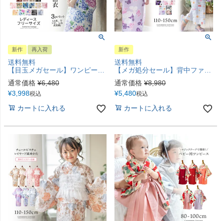
新作
再入荷
新作
送料無料
送料無料
【目玉メガセール】ワンピースにもなる2wayレディース浴衣 2部式 2way セパレート浴衣 レディース ジュニア かんたん着付け カジュアルワンピース 和装 キャサリンコテージ TAK
【メガ処分セール】背中ファスナー浴衣キッズ 女の子 和装 浴衣 一体型スカート 兵児帯 花火柄 花柄 紫陽花柄 ギンガムチェック オールインワン浴衣 簡単着付け 幼稚園 保育園 小学生 キャサリンコテージ TAK
通常価格
¥
6,480
通常価格
¥
8,980
¥
3,998
¥
5,480
税込
税込
カートに入れる
カートに入れる