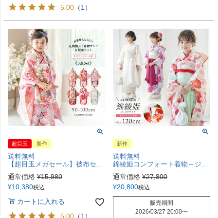
5.00
（
1
）
超目玉
新作
新作
送料無料
送料無料
【超目玉メガセール】被布セット 3歳女の子 七五三 753 三歳 花柄織入り花柄生地着物ワンピース＆同柄被布セット 和装 雛祭り 前撮り ピンク 白 朱 水色 ライラック 90 100 背中ファスナー 花柄 猫柄 古典柄 キャサリンコテージ TAK
錦綾姫コンフォート着物～ジップアップで簡単着付け～ 3点セット オールインワン 後ろファスナー ワンピース型着物 簡単着付け 卒園式 七五三 和装 7歳 女児 TAK キャサリンコテージ
通常価格
¥
15,980
通常価格
¥
27,800
¥
10,380
¥
20,800
税込
税込
カートに入れる
販売期間
2026/03/27 20:00
〜
5.00
（
1
）