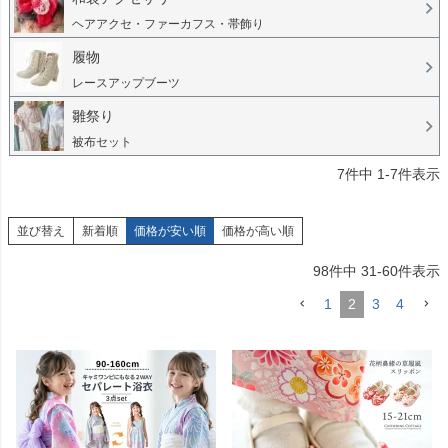
ヘアアクセ・ファーカフス・帯飾り
履物
レースアップブーツ
雛祭り
被布セット
7
件中
1
-
7
件表示
並び替え
新着順
価格が安い順
価格が高い順
98
件中
31
-
60
件表示
1
2
3
4