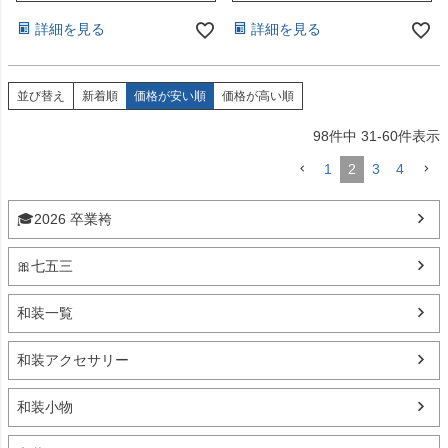
詳細を見る
詳細を見る
並び替え
新着順
価格が安い順
価格が高い順
98
件中
31
-
60
件表示
1
2
3
4
🎓2026 卒業袴
🎀七五三
和装一覧
和装アクセサリー
和装小物