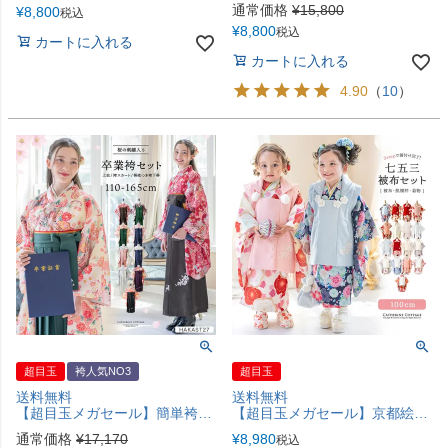
通常価格
¥
15,800
¥
8,800
税込
¥
8,800
税込
カートに入れる
カートに入れる
4.90
（
10
）
超目玉
袴人気NO3
超目玉
送料無料
送料無料
【超目玉メガセール】簡単袴セット 京都絵師描き下ろし新柄 2025年3月卒業 着付け かんたん袴 袴セット 小学校 卒業式 卒園式 女の子 袴 保育園 年長袴 簡単着付け 刺繍入り 和装 着物 七五三 [再入荷なし・在庫限り] キャサリンコテージ TAK [在庫限り]
【超目玉メガセール】京都絵師によるオリジナル柄＆レース生地の被布セット 七五三 女の子 男の子 男女兼用 年賀状写真やお正月やひな祭りにも 着物 TAK
通常価格
¥
17,170
¥
8,980
税込