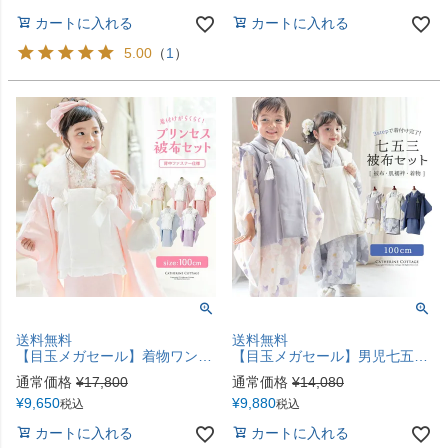
カートに入れる
カートに入れる
5.00
（
1
）
送料無料
送料無料
【目玉メガセール】着物ワンピース+ファー襟被布和姫セット 着脱カンタン 七五三 3歳女の子 TAK
【目玉メガセール】男児七五三 3歳着物＆被布セット 和装 753 着物 男女兼用 男子 女子 女の子 3才 3歳 三歳 記念撮影 グレー ベージュ ブルー 青 紺 TAK キャサリンコテージ
通常価格
¥
17,800
通常価格
¥
14,080
¥
9,650
¥
9,880
税込
税込
カートに入れる
カートに入れる