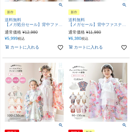
新作
新作
送料無料
送料無料
【メガ処分セール】背中ファスナー チュールビスチェレイヤード風浴衣 レディース ジュニア オールインワン浴衣 着付け簡単 花柄 チェック柄 中学生 高校生 大人 ゆかた 親子お揃い キャサリンコテージ TAK
【メガセール】背中ファスナー シワ兵児帯一体型ゆかた 浴衣 贅沢 簡単着付け オールインワン ジュニア レディース 中学生 高校生 花柄 和柄 チェック柄 和装 キャサリンコテージ TAK
通常価格
¥
12,980
通常価格
¥
11,980
¥
5,999
¥
6,380
税込
税込
カートに入れる
カートに入れる