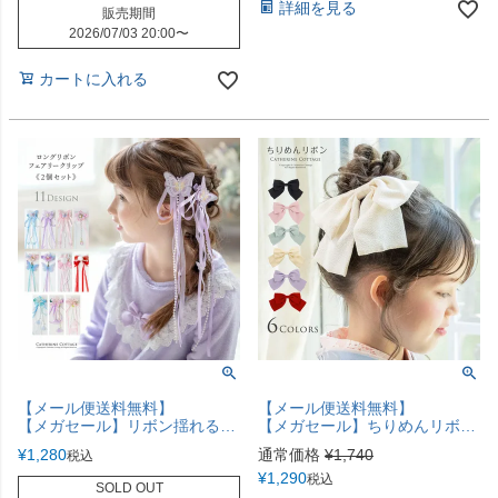
詳細を見る
販売期間
2026/07/03 20:00
〜
カートに入れる
【メール便送料無料】
【メール便送料無料】
【メガセール】リボン揺れるフェアリークリップ 髪飾り ヘアアクセサリー その他アクセサリー・小物 赤 水色 紫 ピンク お花 蝶 リボン YUP4《メール便優先商品》 キャサリンコテージ
【メガセール】ちりめんリボン ヘアクリップ 大きめ 和髪飾り キッズ おしゃれ 和装アクセサリー ヘアアクセサリー 《メール便優先商品》YUP4
¥
1,280
通常価格
¥
1,740
税込
¥
1,290
税込
SOLD OUT