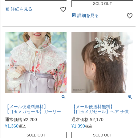
SOLD OUT
詳細を見る
詳細を見る
【メール便送料無料】
【メール便送料無料】
【目玉メガセール】ガーリー要素をお手軽にプラス！ホワイトレースの付け襟 つけ襟 アクセサリー 刺繍 レイヤード スカラップ スパンコール 花柄 白 キャサリンコテージ YUP12《メール便優先商品》
【目玉メガセール】ヘア 子供 髪飾り パール＆ビジューのフローラルヘアクリップラインストーン リボンヘッドドレス YUP12《メール便優先商品》 アクセサリー ヘアアクセサリー
通常価格
¥
2,200
通常価格
¥
2,170
¥
1,360
¥
1,390
税込
税込
SOLD OUT
SOLD OUT