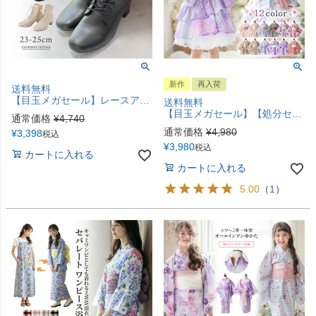
新作
再入荷
送料無料
【目玉メガセール】レースアップヒールブーツ 袴ブーツ 編み上げブーツ 太めヒール 5cmヒール 8ホール 黒 ベージュ 和装 履物 フォーマル カジュアル 女の子 キッズ ジュニア 小学生 中学生 高校生 大学生 レディース TAK キャサリンコテージ
送料無料
【目玉メガセール】【処分セール】ファスナーで楽々！着崩れしないワンピース浴衣ドレス キッズ 女の子 和装 浴衣 一体型 ワンピース スカート 兵児帯 セット 花火柄 花柄 猫柄 紫陽花柄 キャサリンコテージ TAK
通常価格
¥
4,740
通常価格
¥
4,980
¥
3,398
税込
¥
3,980
税込
カートに入れる
カートに入れる
5.00
（
1
）