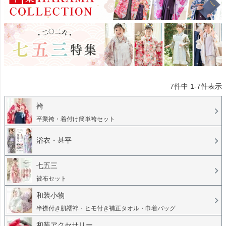
7
件中
1
-
7
件表示
袴
卒業袴・着付け簡単袴セット
浴衣・甚平
七五三
被布セット
和装小物
半襟付き肌襦袢・ヒモ付き補正タオル・巾着バッグ
和装アクセサリー