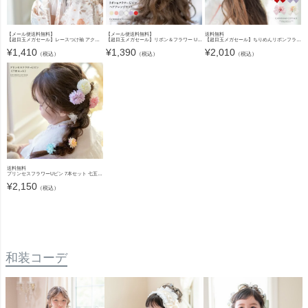
【メール便送料無料】
【メール便送料無料】
送料無料
【超目玉メガセール】レースつけ袖 アクセサリー レディース キッズ その他ファッション小物 付け袖 浴衣 着物 和装小物 白 黒 キャサリンコテージ YUP12《メール便優先商品》
【超目玉メガセール】リボン＆フラワー Uピン ヘアアレンジセット キャサリンコテージ YUP6 《メール便優先商品》
【超目玉メガセール】ちりめんリボンフラワーコーム 和装髪飾り ヘアアクセサリー キャサリンコテージ TAK
¥
1,410
¥
1,390
¥
2,010
（税込）
（税込）
（税込）
送料無料
プリンセスフラワーUピン 7本セット 七五三 753 浴衣 和装 袴 ドレス ヘアアクセサリー 小学生 キッズ 結婚式 ラプンツェル風 キャサリンコテージ TAK
¥
2,150
（税込）
和装コーデ