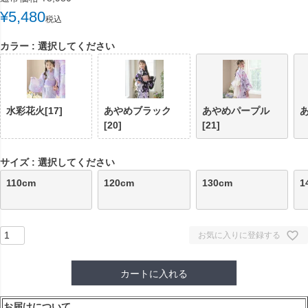
¥
5,480
税込
カラー
選択してください
水彩花火[17]
あやめブラック
あやめパープル
あ
[20]
[21]
サイズ
選択してください
110cm
120cm
130cm
1
お気に入りに登録する
カートに入れる
お届けについて