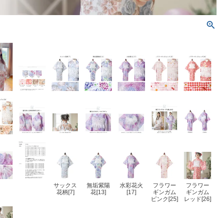
サックス
無垢紫陽
水彩花火
フラワー
フラワー
花柄[7]
花[13]
[17]
ギンガム
ギンガム
ピンク[25]
レッド[26]