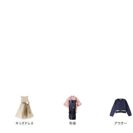
キーワード
価格
円
～
カテゴリー
卒業袴
新作
再入荷
アウトレット
浴衣
水着
ド
女の子スーツ
男の子スーツ
袖の長さ
ノースリーブ
半袖
長袖
タイプ