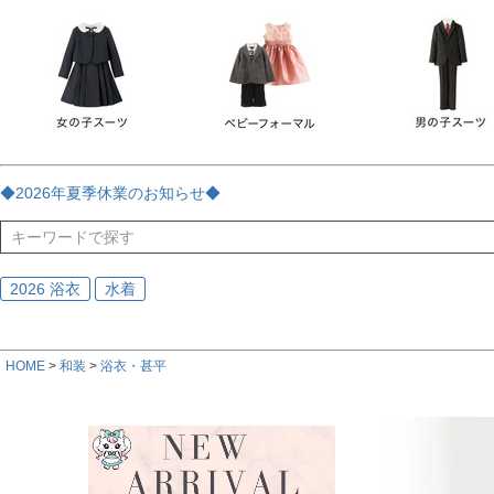
チェック
ストライプ
花・植物
ドット・水玉
刺繍
サイズ
指定なし
70
80
90
95
100
110
120
130
170
カラー
レッド
ブルー
イエロー
ピンク
ライラック
グリ
◆2026年夏季休業のお知らせ◆
ブラック
ゴールド
シルバー
ベージュ
グレー
ブ
2026 浴衣
水着
HOME
和装
浴衣・甚平