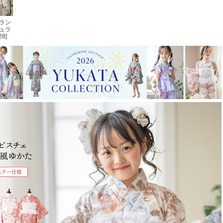
ラン
ュラ
28]