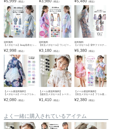
¥
5,999
¥
3,980
¥
5,480
（税込）
（税込）
（税込）
送料無料
送料無料
送料無料
【メガセール】2way浴衣セット 浴衣 ワンピース キッズ [再入荷なし・在庫限り] セパレート セット 子供 女の子 簡単 着付け 贅沢なロング兵児帯 100 110 120 130 140 夏祭り 夕涼み 花柄 猫柄 キャサ
【目玉メガセール】ワンピースにもなる浴衣 キッズ浴衣 キッズ 女の子 2wayセパレート浴衣 子供 浴衣セット キャサリンコテージオリジナル柄 花柄 猫柄 キャサリンコテージ TAK
【メガセール】背中ファスナー シワ兵児帯一体型ゆかた 浴衣 贅沢 簡単着付け オールインワン ジュニア レディース 中学生 高校生 花柄 和柄 チェック柄 和装 キャサリンコテージ TAK
¥
2,998
¥
3,180
¥
6,380
（税込）
（税込）
（税込）
【メール便送料無料】
【メール便送料無料】
【メール便送料無料】
【メガセール】パールフリルプチ兵児帯 へこ帯 帯単品 チュール オーガンジー ラメ レインボー スパンコール キラキラ フリル帯 和装小物 浴衣 ゆかた 重ね付け YUP12≪メール便優先商品≫
【超目玉メガセール】レースつけ袖 アクセサリー レディース キッズ その他ファッション小物 付け袖 浴衣 着物 和装小物 白 黒 キャサリンコテージ YUP12《メール便優先商品》
【目玉メガセール】フリル使いがかわいい！ キッズ女の子甚平 ベビー キャサリンコテージオリジナル柄 花柄 猫柄 子供甚平 カジュアル キャサリンコテージ YUP12《メール便優先商品》
¥
2,080
¥
1,410
¥
2,380
（税込）
（税込）
（税込）
よく一緒に購入されているアイテム