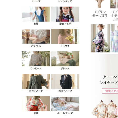
ゴブラン
ゴブ
モーヴ[27]
ナチ
ル[