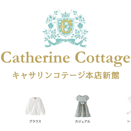
在庫なし商品
在庫なし商品を表示しない
商品番号
円
予約商品
予約商品のみを表示
レス
喪服対応
並び順
新着順
登録順
価格が安
キーワードヒット順