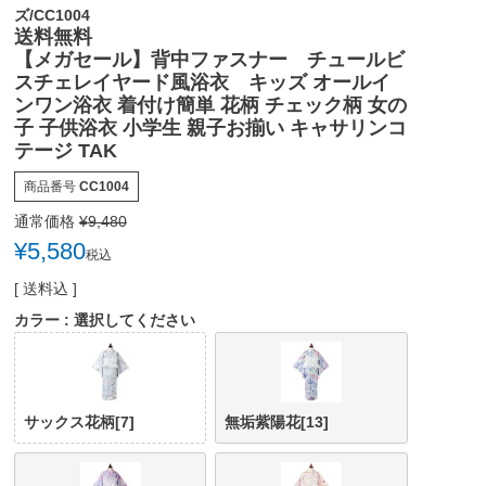
ズ/CC1004
送料無料
【メガセール】背中ファスナー チュールビ
スチェレイヤード風浴衣 キッズ オールイ
ンワン浴衣 着付け簡単 花柄 チェック柄 女の
子 子供浴衣 小学生 親子お揃い キャサリンコ
テージ TAK
商品番号
CC1004
通常価格
¥
9,480
¥
5,580
税込
送料込
カラー
選択してください
サックス花柄[7]
無垢紫陽花[13]