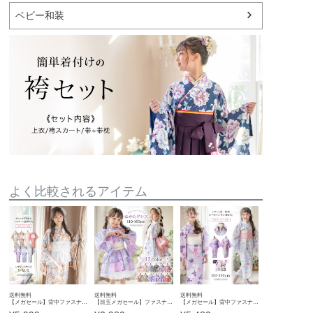
ベビー和装
よく比較されるアイテム
送料無料
送料無料
送料無料
【メガセール】背中ファスナー チュールビスチェレイヤード風浴衣 レディース ジュニア オールインワン浴衣 着付け簡単 花柄 チェック柄 中学生 高校生 大人 ゆかた 親子お揃い キャサリンコテージ TAK
【目玉メガセール】ファスナーで楽々！着崩れしないワンピース浴衣ドレス キッズ 女の子 和装 浴衣 一体型 ワンピース スカート 兵児帯 セット 花火柄 花柄 猫柄 紫陽花柄 キャサリンコテージ TAK
【メガセール】背中ファスナー浴衣キッズ 女の子 和装 浴衣 一体型スカート 兵児帯 花火柄 花柄 紫陽花柄 ギンガムチェック オールインワン浴衣 簡単着付け 幼稚園 保育園 小学生 キャサリンコテージ TA