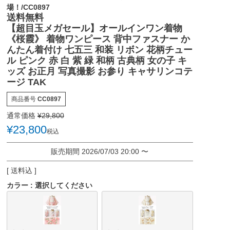
場！/CC0897
送料無料
【超目玉メガセール】オールインワン着物
《桜霞》 着物ワンピース 背中ファスナー か
んたん着付け 七五三 和装 リボン 花柄チュー
ル ピンク 赤 白 紫 緑 和柄 古典柄 女の子 キ
ッズ お正月 写真撮影 お参り キャサリンコテ
ージ TAK
商品番号
CC0897
通常価格
¥
29,800
¥
23,800
税込
販売期間
2026/07/03 20:00
〜
送料込
カラー
選択してください