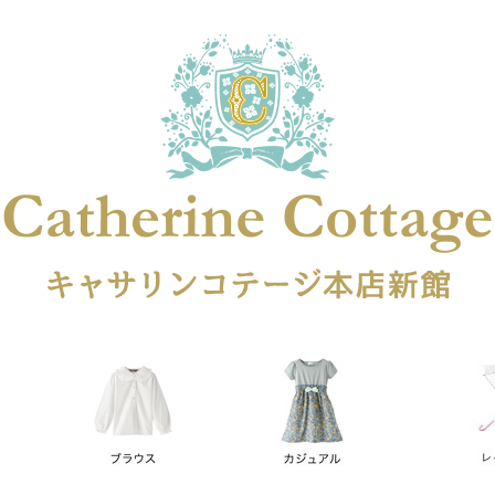
在庫なし商品
在庫なし商品を表示しない
商品番号
円
予約商品
予約商品のみを表示
レス
喪服対応
並び順
新着順
登録順
価格が安
キーワードヒット順