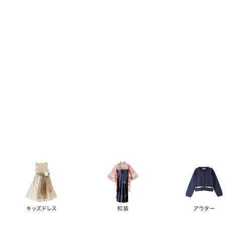
キーワード
価格
円
～
カテゴリー
卒業袴
新作
再入荷
アウトレット
浴衣
水着
ド
女の子スーツ
男の子スーツ
袖の長さ
ノースリーブ
半袖
長袖
タイプ