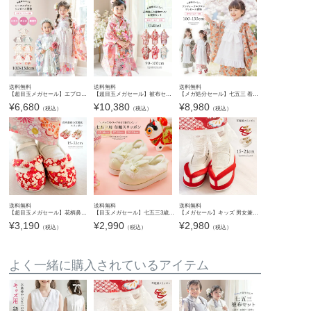
送料無料
送料無料
送料無料
【超目玉メガセール】エプロン着物ワンピース 和装 3才 7才 女の子 七五三 お正月 ひな祭り 写真撮影 大正レトロ 被布 エプロン被布 洗える着物 背中ファスナー 簡単着付け TAK キャサリンコテージ
【超目玉メガセール】被布セット 3歳女の子 七五三 753 三歳 花柄織入り花柄生地着物ワンピース＆同柄被布セット 和装 雛祭り 前撮り ピンク 白 朱 水色 ライラック 90 100 背中ファスナー 花柄 猫柄
【メガ処分セール】七五三 着物 3歳 7歳 女の子 フルセット 被布セット エプロン レトロモダン アンティーク風 簡単着付け 写真映え ドレス 衣装 お祝い着 和装 前撮り 撮影 お正月 ひな祭り 雛祭り 子
¥
6,680
¥
10,380
¥
8,980
（税込）
（税込）
（税込）
送料無料
送料無料
送料無料
【超目玉メガセール】花柄鼻緒のスリッポン 七五三 草履風 3歳 5歳 女児 753 歩きやすい 痛くない 脱げにくい ストラップ 和柄 和風 和装 靴 子供靴 履物 キャサリンコテージ TAK
【目玉メガセール】七五三3歳7歳女児 草履 うさぎファースリッポン 白 サンダル 和装 履物 TAK
【メガセール】キッズ 男女兼用 草履風シューズ 七五三 和装 女の子 男の子 3歳 5歳 7歳 753 履き物 子供靴 靴 赤 ベージュ 白 スリッポン 歩きやすい 履きやすい ゴムストラップ ぺたんこ靴 キャサリン
¥
3,190
¥
2,990
¥
2,980
（税込）
（税込）
（税込）
よく一緒に購入されているアイテム