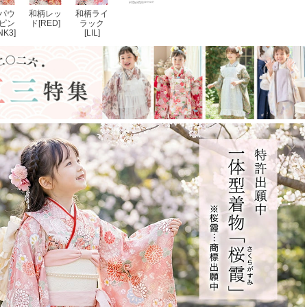
パウ
和柄レッ
和柄ライ
ピン
ド[RED]
ラック
NK3]
[LIL]