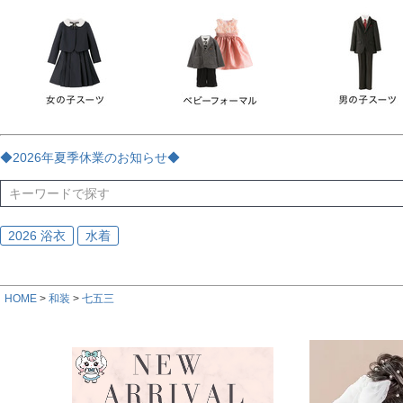
チェック
ストライプ
花・植物
ドット・水玉
刺繍
サイズ
指定なし
70
80
90
95
100
110
120
130
170
カラー
レッド
ブルー
イエロー
ピンク
ライラック
グリ
◆2026年夏季休業のお知らせ◆
ブラック
ゴールド
シルバー
ベージュ
グレー
ブ
2026 浴衣
水着
HOME
和装
七五三