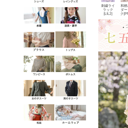
刺繍ライ
和柄
ラック
ダー
[LIL2]
ク[P