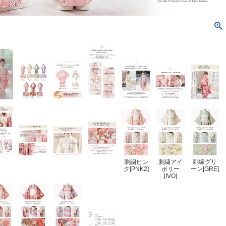
刺繍ピン
刺繍アイ
刺繍グリ
ク[PNK2]
ボリー
ーン[GRE]
[IVO]