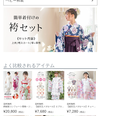
ベビー和装
よく比較されるアイテム
送料無料
送料無料
送料無料
錦綾姫コンフォート着物～ジップアップで簡単着付け～ 3点セット オールインワン 後ろファスナー ワンピース型着物 簡単着付け 卒園式 七五三 和装 7歳 女児 TAK キャサリンコテージ
【超目玉メガセール】エプロン着物ワンピース レディース 女の子 お正月 写真撮影 大正レトロ キャサリンコテージ 洗える着物 背中ファスナー 簡単着付け TAK
【超目玉メガセール】チュールフリルエプロン+着物ワンピースセット 七五三 753 女の子 キッズ 被布エプロン エプロン着物 着物風 アンティーク柄 花柄 古典柄 赤 ピンク オレンジ 青 キャサリンコテー
¥
20,800
¥
7,680
¥
7,280
（税込）
（税込）
（税込）