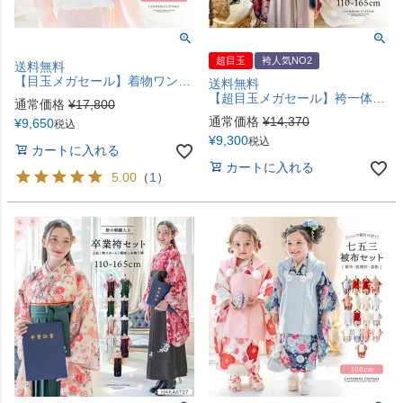
超目玉
袴人気NO2
送料無料
【目玉メガセール】着物ワンピース+ファー襟被布和姫セット 着脱カンタン 七五三 3歳女の子 TAK
送料無料
【超目玉メガセール】袴一体型オールインワン 脇ファスナー袴ワンピース 小学生 卒業式 卒園式 七五三 お正月 写真撮影 着付け不要 女の子袴 和装 卒業袴 TAK キャサリンコテージ
通常価格
¥
17,800
通常価格
¥
14,370
¥
9,650
税込
¥
9,300
税込
カートに入れる
カートに入れる
5.00
（
1
）