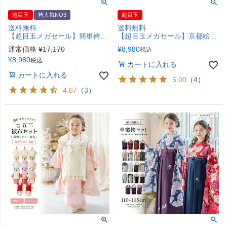
超目玉
袴人気NO3
超目玉
送料無料
送料無料
【超目玉メガセール】簡単袴セット 京都絵師描き下ろし新柄 2025年3月卒業 着付け かんたん袴 袴セット 小学校 卒業式 卒園式 女の子 袴 保育園 年長袴 簡単着付け 刺繍入り 和装 着物 七五三 [再入荷なし・在庫限り] キャサリンコテージ TAK
【超目玉メガセール】京都絵師によるオリジナル柄＆レース生地の被布セット 七五三 女の子 男の子 男女兼用 年賀状写真やお正月やひな祭りにも 着物 TAK
通常価格
¥
17,170
¥
8,980
税込
¥
8,980
税込
カートに入れる
カートに入れる
5.00
（
4
）
4.67
（
3
）