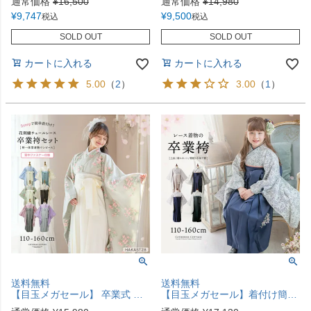
通常価格
¥
16,500
通常価格
¥
14,980
¥
9,747
¥
9,500
税込
税込
SOLD OUT
SOLD OUT
カートに入れる
カートに入れる
5.00
（
2
）
3.00
（
1
）
送料無料
送料無料
【目玉メガセール】 卒業式 花刺繍チュールレース 袴一体型着物ワンピース 袴 着物 簡単着付け 卒業袴 小学生 小学校卒業式 レース着物 水色 ピンク ミント ベージュ 白 紫 キャサリンコテージ TAK
【目玉メガセール】着付け簡単袴セット レース着物と袴のセット 小学校 卒業式 女の子 袴 年長袴 保育園 卒園式 幼稚園 [再入荷なし・在庫限り]TAK