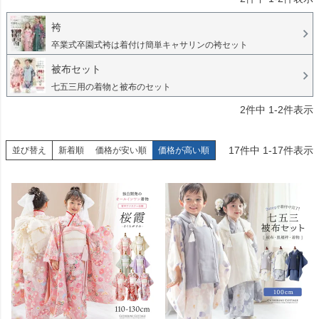
袴
卒業式卒園式袴は着付け簡単キャサリンの袴セット
被布セット
七五三用の着物と被布のセット
2
件中
1
-
2
件表示
17
件中
1
-
17
件表示
並び替え
新着順
価格が安い順
価格が高い順