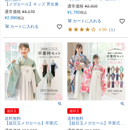
【メガセール】キッズ 男女兼用 草履風シューズ 七五三 和装 女の子 男の子 3歳 5歳 7歳 753 履き物 子供靴 靴 赤 ベージュ 白 スリッポン 歩きやすい 履きやすい ゴムストラップ ぺたんこ靴 キャサリンコテージ TAK
通常価格
¥
2,310
通常価格
¥
4,170
¥
1,780
税込
¥
2,980
税込
カートに入れる
カートに入れる
4.00
（
1
）
超目玉
超目玉
送料無料
送料無料
【超目玉メガセール】卒業式袴 花柄刺繍チュールレース袴セット 和装 おしゃれ 女の子 卒園式 TAK
【超目玉メガセール】卒業式 卒園式 袴一体型着物ワンピース 花柄織入り花柄生地 着物 袴 簡単着付け 卒業袴 小学生 小学校卒業式 和装 水色 赤 青系 ピンク ミント ベージュ 白 キャサリンコテージ[110 120 130 140 150 160 cm] TAK