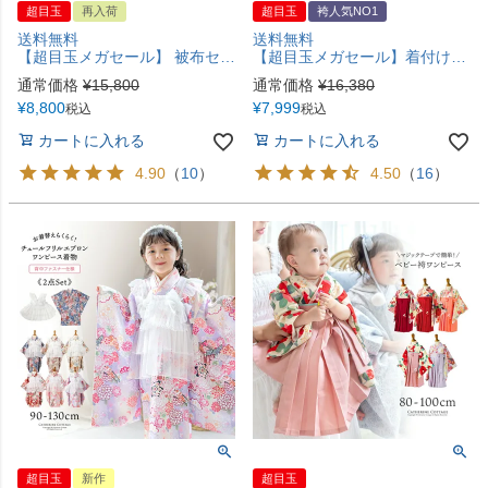
超目玉
再入荷
超目玉
袴人気NO1
送料無料
送料無料
【超目玉メガセール】 被布セット七五三 3歳女の子 着物 花刺繍チュールレース着物ワンピース＆ 被布セット 和装 TAK
【超目玉メガセール】着付け簡単袴セット 小学校 卒業式 卒園式 年長袴 保育園 幼稚園 女の子 着付け簡単袴セット 刺繍入り 京都絵師描き下ろし本格柄 和装 着物 七五三 TAK [在庫限り]
通常価格
¥
15,800
通常価格
¥
16,380
¥
8,800
¥
7,999
税込
税込
カートに入れる
カートに入れる
4.90
（
10
）
4.50
（
16
）
超目玉
新作
超目玉