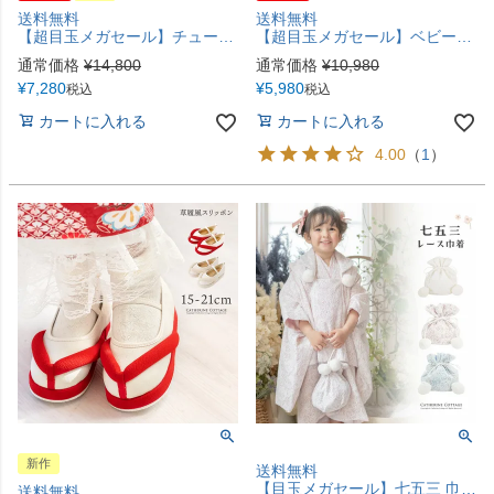
送料無料
送料無料
【超目玉メガセール】チュールフリルエプロン+着物ワンピースセット 七五三 753 女の子 キッズ 被布エプロン エプロン着物 着物風 アンティーク柄 花柄 古典柄 赤 ピンク オレンジ 青 キャサリンコテージ TAK
【超目玉メガセール】ベビー袴ワンピース 女の子 袴風 ベビー服 ベビー袴 着物 和装 お食い初め お宮参り 100日祝い お正月 オリジナル和柄 キャサリンコテージ TAK
通常価格
¥
14,800
通常価格
¥
10,980
¥
7,280
¥
5,980
税込
税込
カートに入れる
カートに入れる
4.00
（
1
）
新作
送料無料
【目玉メガセール】七五三 巾着バッグ ポンポンレース巾着 和装アクセサリー TAK
送料無料