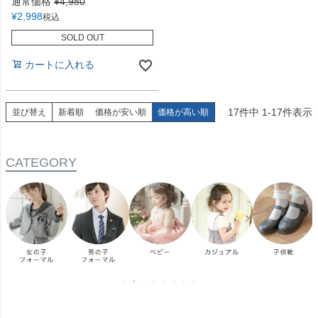
通常価格
¥
4,980
¥
2,998
税込
SOLD OUT
カートに入れる
17
件中
1
-
17
件表示
並び替え
新着順
価格が安い順
価格が高い順
CATEGORY