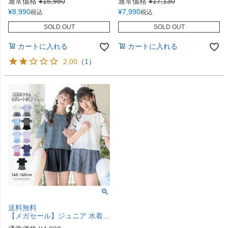
通常価格
¥
15,980
通常価格
¥
17,130
¥
8,990
¥
7,990
税込
税込
SOLD OUT
SOLD OUT
カートに入れる
カートに入れる
2.00
（
1
）
送料無料
【メガセール】ジュニア 水着 女の子 肩あきフリル セパレートスイムウェア キッズ モノトーン ブラック 黒 白 子供 女子 TAK