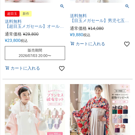
超目玉
新作
送料無料
【目玉メガセール】男児七五三 3歳着物＆被布セット 和装 753 着物 男女兼用 男子 女子 女の子 3才 3歳 三歳 記念撮影 グレー ベージュ ブルー 青 紺 TAK キャサリンコテージ
送料無料
【超目玉メガセール】オールインワン着物《桜霞》 着物ワンピース 背中ファスナー かんたん着付け 七五三 和装 リボン 花柄チュール ピンク 赤 白 紫 緑 和柄 古典柄 女の子 キッズ お正月 写真撮影 お参り キャサリンコテージ TAK
通常価格
¥
14,080
通常価格
¥
29,800
¥
9,880
税込
¥
23,800
税込
カートに入れる
販売期間
2026/07/03 20:00
〜
カートに入れる