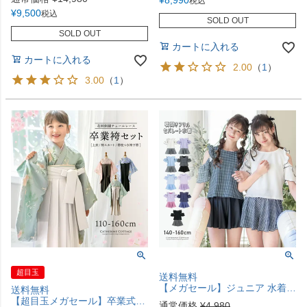
¥
8,990
税込
¥
9,500
税込
SOLD OUT
SOLD OUT
カートに入れる
カートに入れる
2.00
（
1
）
3.00
（
1
）
超目玉
送料無料
【メガセール】ジュニア 水着 女の子 肩あきフリル セパレートスイムウェア キッズ モノトーン ブラック 黒 白 子供 女子 TAK
送料無料
【超目玉メガセール】卒業式袴 花柄刺繍チュールレース袴セット 和装 おしゃれ 女の子 卒園式 TAK
通常価格
¥
4,980