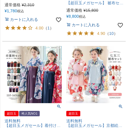
【超目玉メガセール】 被布セット七五三 3歳女の子 着物 花刺繍チュールレース着物ワンピース＆ 被布セット 和装 TAK
通常価格
¥
2,310
通常価格
¥
15,800
¥
1,780
税込
¥
8,800
税込
カートに入れる
カートに入れる
4.00
（
1
）
4.90
（
10
）
超目玉
袴人気NO1
超目玉
送料無料
送料無料
【超目玉メガセール】着付け簡単袴セット 小学校 卒業式 卒園式 年長袴 保育園 幼稚園 女の子 着付け簡単袴セット 刺繍入り 京都絵師描き下ろし本格柄 和装 着物 七五三 TAK キッズ キャサリンコテージ
【超目玉メガセール】京都絵師によるオリジナル柄＆レース生地の被布セット 七五三 女の子 男の子 男女兼用 年賀状写真やお正月やひな祭りにも 着物 TAK