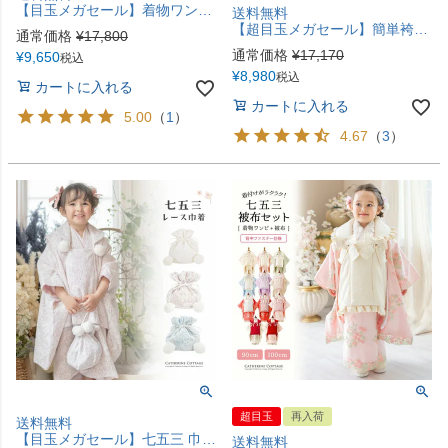
【目玉メガセール】着物ワンピース+ファー襟被布和姫セット 着脱カンタン 七五三 3歳女の子 TAK
送料無料
【超目玉メガセール】簡単袴セット 京都絵師描き下ろし新柄 2025年3月卒業 着付け かんたん袴 袴セット 小学校 卒業式 卒園式 女の子 袴 保育園 年長袴 簡単着付け 刺繍入り 和装 着物 七五三 [再入荷なし・在庫限り] キャサリンコテージ TAK
通常価格
¥
17,800
通常価格
¥
17,170
¥
9,650
税込
¥
8,980
税込
カートに入れる
カートに入れる
5.00
（
1
）
4.67
（
3
）
超目玉
再入荷
送料無料
【目玉メガセール】七五三 巾着バッグ ポンポンレース巾着 和装アクセサリー TAK
送料無料