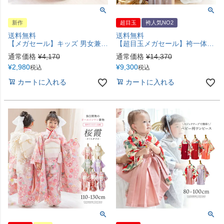
新作
超目玉
袴人気NO2
送料無料
送料無料
【メガセール】キッズ 男女兼用 草履風シューズ 七五三 和装 女の子 男の子 3歳 5歳 7歳 753 履き物 子供靴 靴 赤 ベージュ 白 スリッポン 歩きやすい 履きやすい ゴムストラップ ぺたんこ靴 キャサリンコテージ TAK
【超目玉メガセール】袴一体型オールインワン 脇ファスナー袴ワンピース 小学生 卒業式 卒園式 七五三 お正月 写真撮影 着付け不要 女の子袴 和装 卒業袴 TAK キャサリンコテージ
通常価格
¥
4,170
通常価格
¥
14,370
¥
2,980
¥
9,300
税込
税込
カートに入れる
カートに入れる