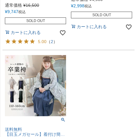
通常価格
¥
16,500
¥
2,998
税込
¥
9,747
税込
SOLD OUT
SOLD OUT
カートに入れる
カートに入れる
5.00
（
2
）
送料無料
【目玉メガセール】着付け簡単袴セット レース着物と袴のセット 小学校 卒業式 女の子 袴 年長袴 保育園 卒園式 幼稚園 [再入荷なし・在庫限り]TAK