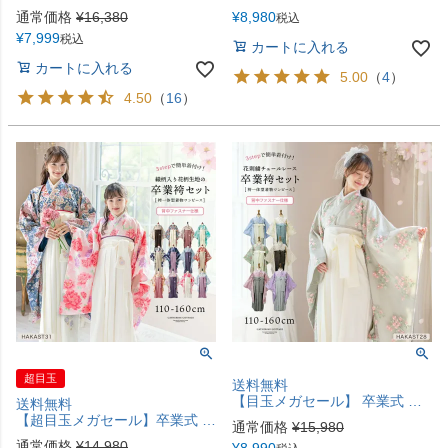
通常価格
¥
16,380
¥
8,980
税込
¥
7,999
税込
カートに入れる
カートに入れる
5.00
（
4
）
4.50
（
16
）
超目玉
送料無料
【目玉メガセール】 卒業式 花刺繍チュールレース 袴一体型着物ワンピース 袴 着物 簡単着付け 卒業袴 小学生 小学校卒業式 レース着物 水色 ピンク ミント ベージュ 白 紫 キャサリンコテージ TAK
送料無料
【超目玉メガセール】卒業式 卒園式 袴一体型着物ワンピース 花柄織入り花柄生地 着物 袴 簡単着付け 卒業袴 小学生 小学校卒業式 和装 水色 赤 青系 ピンク ミント ベージュ 白 キャサリンコテージ[110 120 130 140 150 160 cm] TAK
通常価格
¥
15,980
通常価格
¥
14,980