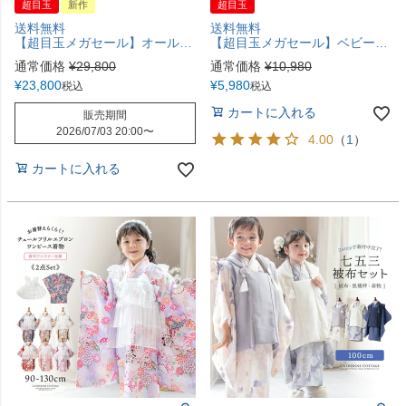
超目玉
新作
超目玉
送料無料
送料無料
【超目玉メガセール】オールインワン着物《桜霞》 着物ワンピース 背中ファスナー かんたん着付け 七五三 和装 リボン 花柄チュール ピンク 赤 白 紫 緑 和柄 古典柄 女の子 キッズ お正月 写真撮影 お参り キャサリンコテージ TAK
【超目玉メガセール】ベビー袴ワンピース 女の子 袴風 ベビー服 ベビー袴 着物 和装 お食い初め お宮参り 100日祝い お正月 オリジナル和柄 キャサリンコテージ TAK
通常価格
¥
29,800
通常価格
¥
10,980
¥
23,800
¥
5,980
税込
税込
カートに入れる
販売期間
2026/07/03 20:00
〜
4.00
（
1
）
カートに入れる