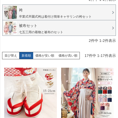
袴
卒業式卒園式袴は着付け簡単キャサリンの袴セット
被布セット
七五三用の着物と被布のセット
2
件中
1
-
2
件表示
17
件中
1
-
17
件表示
並び替え
新着順
価格が安い順
価格が高い順