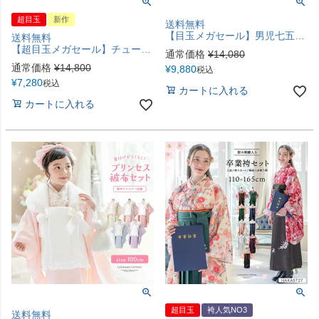
超目玉
新作
送料無料
【目玉メガセール】男児七五三 3歳着物＆被布セット 和装 753 着物 男女兼用 男子 女子 女の子 3才 3歳 三歳 記念撮影 グレー ベージュ ブルー 青 紺 TAK キャサリンコテージ
送料無料
【超目玉メガセール】チュールフリルエプロン+着物ワンピースセット 七五三 753 女の子 キッズ 被布エプロン エプロン着物 着物風 アンティーク柄 花柄 古典柄 赤 ピンク オレンジ 青 キャサリンコテージ TAK
通常価格
¥
14,080
通常価格
¥
14,800
¥
9,880
税込
¥
7,280
税込
カートに入れる
カートに入れる
超目玉
袴人気NO3
送料無料