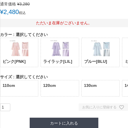
通常価格
¥
3,280
¥
2,480
税込
ただいま在庫がございません。
カラー
選択してください
ピンク[PNK]
ライラック[LIL]
ブルー[BLU]
ミ
サイズ
選択してください
110cm
120cm
130cm
1
お気に入りに登録する
カートに入れる