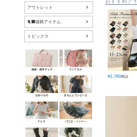
おすすめア
アウトレット
🐈‍⬛猫柄アイテム
トピックス
¥
2,780
税込