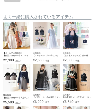
よく一緒に購入されているアイテム
【メール便送料無料】
送料無料
送料無料
【目玉メガセール】アンティークカラーレース＆チュールドレスYUP12 《メール便優先商品》
【メガセール】女の子ワンピース レース襟 チュールスカート フォーマル きちんとワンピース キッズ ジュニア カジュアル 結婚式 ピアノ発表会 お呼ばれ キャサリンコテージ TAK
【超目玉メガセール】猫刺繍レッスンバッグ 女の子 おしゃれ フリルハンドル リボン 幼稚園 保育園 小学生 入園準備 入学式直前最終 手提げ 絵本バッグ マチ付き 刺繍入り かばん バッグ キャサリンコテ
¥
2,980
¥
2,580
¥
2,590
（税込）
（税込）
（税込）
送料無料
送料無料
送料無料
【メガセール】名品復刻！ マルグレーテ ワンピース レディース ジュニア 黒 きちんとワンピース M L クラシカル ロリータ アリスコレクション ハロウィン TAK キャサリンコテージ
名品復刻！ キッズ ワンピース マルグレーテ 黒 長袖 きちんとワンピース 女の子 上品フォーマルワンピース アリスコレクション TAK キャサリンコテージ
【目玉メガセール】入学式 スカラップレース襟オリジナル刺繍のボレロセットアップ 白襟ボレロ＋プリーツジャンパースカート フォーマル 女子スーツ ２点セット TAK
¥
6,220
¥
6,840
¥
5,580
（税込）
（税込）
（税込）