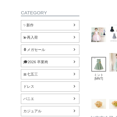
CATEGORY
✨新作
💫再入荷
🍍メガセール
🎓2026 卒業袴
🎀七五三
ミント
[MNT]
ドレス
パニエ
カジュアル