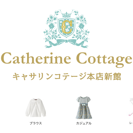
在庫なし商品
在庫なし商品を表示しない
商品番号
円
予約商品
予約商品のみを表示
レス
喪服対応
並び順
新着順
登録順
価格が安
キーワードヒット順