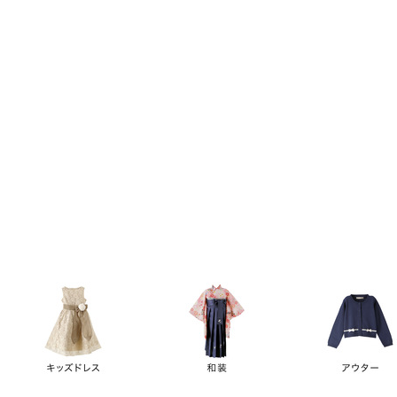
キーワード
価格
円
～
カテゴリー
卒業袴
新作
再入荷
アウトレット
浴衣
水着
ド
女の子スーツ
男の子スーツ
袖の長さ
ノースリーブ
半袖
長袖
タイプ