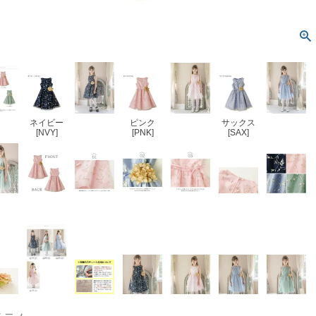
ネイビー
ピンク
サックス
[NVY]
[PNK]
[SAX]