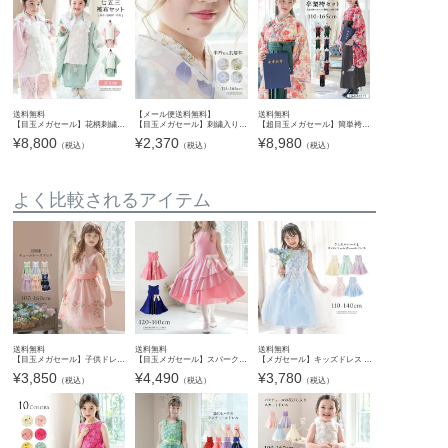
送料無料
【メール便送料無料】
送料無料
【目玉メガセール】花柄刺繍チュールレース着物とバラ生地被布セット 3才 女の子 七五三 753 TAK キャサリンコテージ
【目玉メガセール】刺繍入り半衿付き肌襦袢 半襦袢 キッズ ジュニア 着付け用品 うそつき襦袢 子供用 襦袢 和装 着物 浴衣 七五三 袴 キャサリンコテージ YUP12《メール便優先商品》
【超目玉メガセール】簡単袴セット 京都絵師描き下ろし新柄 2025年3月卒業 着付け かんたん袴 袴セット 小学校 卒業式 卒園式 女の子 袴 保育園 年長袴 簡単着付け 刺繍入り 和装 着物 七五三 [
¥
8,800
¥
2,370
¥
8,980
（税込）
（税込）
（税込）
よく比較されるアイテム
送料無料
送料無料
送料無料
【目玉メガセール】子供ドレス 花刺繍チュールレースドレス・プティ 発表会衣装 キッズドレス キャサリンコテージ TAK
【目玉メガセール】スパークリングサテンキッズドレス リボンブローチ付きTAK
【メガセール】キッズドレス ケミカルレース スパンコールチュールドレス フォーマル ドレス TAK キャサリンコテージ
¥
3,850
¥
4,490
¥
3,780
（税込）
（税込）
（税込）