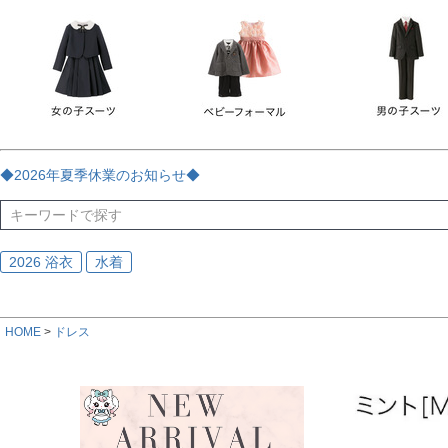
チェック
ストライプ
花・植物
ドット・水玉
刺繍
サイズ
指定なし
70
80
90
95
100
110
120
130
170
カラー
レッド
ブルー
イエロー
ピンク
ライラック
グリ
◆2026年夏季休業のお知らせ◆
ブラック
ゴールド
シルバー
ベージュ
グレー
ブ
2026 浴衣
水着
HOME
ドレス