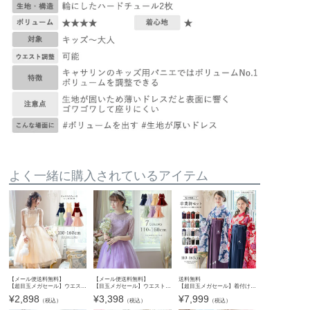
よく一緒に購入されているアイテム
【メール便送料無料】
【メール便送料無料】
送料無料
【超目玉メガセール】ウエストビジューのデコルテ透かしレースドレス YUP12 《メール便優先商品》
【目玉メガセール】ウエストビジューのデコルテ透かしレースドレス キッズドレス 子供ドレス 七分袖 ピアノ発表会・結婚式 女の子フォーマル キッズ キャサリンコテージ YUP12 《メール便優
【超目玉メガセール】着付け簡単袴セット 小学校 卒業式 卒園式 年長袴 保育園 幼稚園 女の子 着付け簡単袴セット 刺繍入り 京都絵師描き下ろし本格柄 和装 着物 七五三 TAK キッズ キャサリンコテ
¥
2,898
¥
3,398
¥
7,999
（税込）
（税込）
（税込）