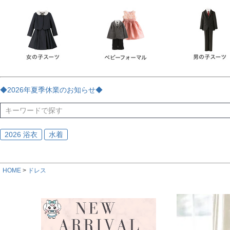
チェック
ストライプ
花・植物
ドット・水玉
刺繍
サイズ
指定なし
70
80
90
95
100
110
120
130
170
カラー
レッド
ブルー
イエロー
ピンク
ライラック
グリ
◆2026年夏季休業のお知らせ◆
ブラック
ゴールド
シルバー
ベージュ
グレー
ブ
2026 浴衣
水着
HOME
ドレス