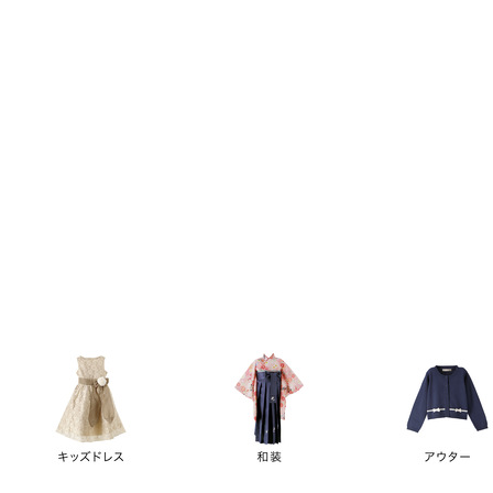
キーワード
価格
円
～
カテゴリー
卒業袴
新作
再入荷
アウトレット
浴衣
水着
ド
女の子スーツ
男の子スーツ
袖の長さ
ノースリーブ
半袖
長袖
タイプ