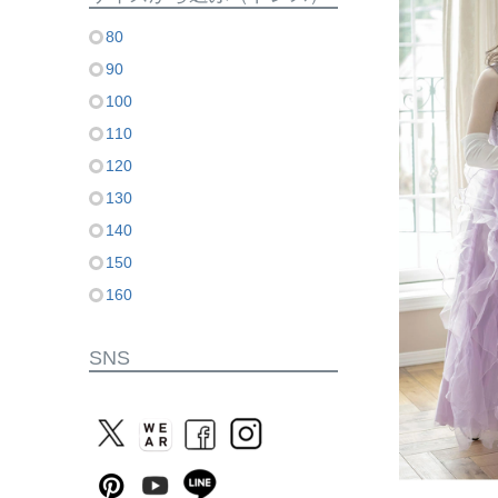
80
90
100
110
120
130
140
150
160
SNS