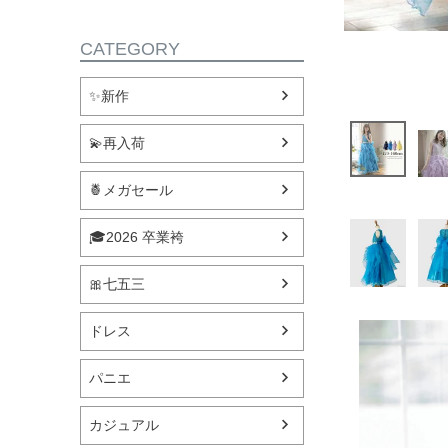
CATEGORY
✨新作
💫再入荷
🍍メガセール
🎓2026 卒業袴
🎀七五三
ドレス
パニエ
カジュアル