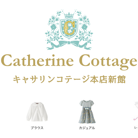
在庫なし商品
在庫なし商品を表示しない
商品番号
円
予約商品
予約商品のみを表示
レス
喪服対応
並び順
新着順
登録順
価格が安
キーワードヒット順