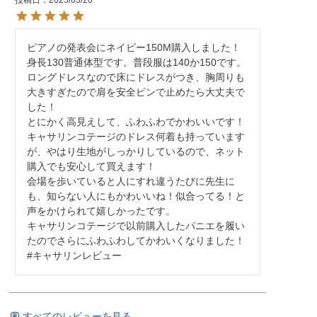
投稿日
2025/03/26
ピアノの発表会にネイビー150M購入しました！
身長130普通体型です。普段服は140か150です。
ロングドレスなので床にドレスがつき、胸周りも
大きすぎたので肩を安全ピンで止めたら大丈夫で
した！

とにかく高見えして、ふわふわでかわいいです！
キャサリンコテージのドレス何着も持っています
が、やはり生地がしっかりしているので、ネット
購入でも安心して買えます！

会場を歩いていると人にすれ違うたびに先生に
も、知らない人にもかわいいね！似合ってる！と
声をかけられて嬉しかったです。

キャサリンコテージで以前購入したパニエを履い
たのでさらにふわふわしてかわいくなりました！

#キャサリンレビュー
すべてのレビューを見る