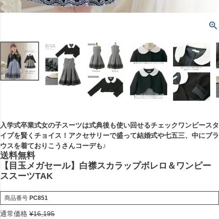
入学式卒業式女の子スーツは式典後も使い回せるチェックワンピースタ
イプを賢くチョイス！アクセサリーで盛って結婚式や七五三、中にブラ
ウスを着ておりこうさんコーデも♪
送料無料
【目玉メガセール】白襟スカラップボレロ＆ワンピー
ススーツTAK
商品番号
PC851
通常価格
¥
16,195