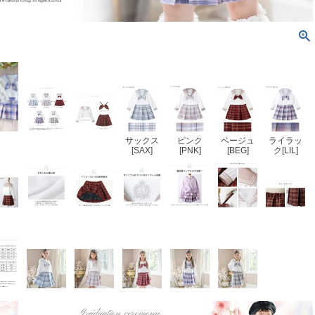
サックス
ピンク
ベージュ
ライラッ
[SAX]
[PNK]
[BEG]
ク[LIL]