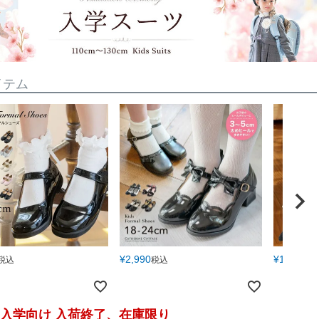
イテム
¥
2,990
¥
1,490
税込
税込
税
4月入学向け 入荷終了、在庫限り