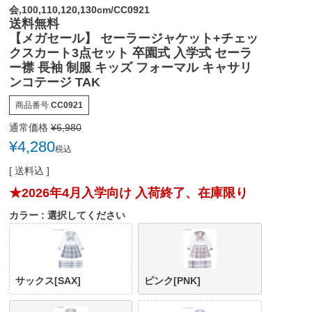
会,100,110,120,130cm/CC0921
送料無料
【メガセール】 セーラージャケット+チェッ
クスカート3点セット 卒園式 入学式 セーラ
ー襟 長袖 制服 キッズ フォーマル キャサリ
ンコテージ TAK
商品番号
CC0921
通常価格
¥
6,980
¥
4,280
税込
送料込
★2026年4月入学向け 入荷終了、在庫限り
カラー
選択してください
サックス[SAX]
ピンク[PNK]