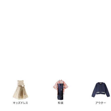
キーワード
価格
円
～
カテゴリー
卒業袴
新作
再入荷
アウトレット
浴衣
水着
ド
女の子スーツ
男の子スーツ
袖の長さ
ノースリーブ
半袖
長袖
タイプ