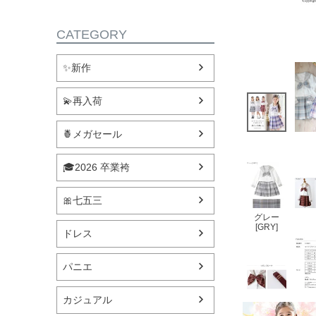
CATEGORY
✨新作
💫再入荷
🍍メガセール
🎓2026 卒業袴
🎀七五三
グレー
[GRY]
ドレス
パニエ
カジュアル