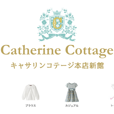
在庫なし商品
在庫なし商品を表示しない
商品番号
円
予約商品
予約商品のみを表示
レス
喪服対応
並び順
新着順
登録順
価格が安
キーワードヒット順