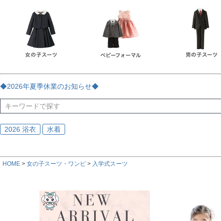
チェック
ストライプ
花・植物
ドット・水玉
刺繍
サイズ
指定なし
70
80
90
95
100
110
120
130
170
カラー
レッド
ブルー
イエロー
ピンク
ライラック
グリ
◆2026年夏季休業のお知らせ◆
ブラック
ゴールド
シルバー
ベージュ
グレー
ブ
2026 浴衣
水着
HOME
女の子スーツ・ワンピ
入学式スーツ